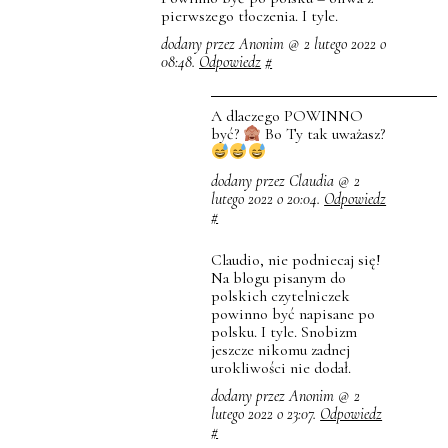
pierwszego tłoczenia. I tyle.
dodany przez Anonim @ 2 lutego 2022 o
08:48.
Odpowiedz
#
A dlaczego POWINNO
być?
Bo Ty tak uważasz?
dodany przez Claudia @ 2
lutego 2022 o 20:04.
Odpowiedz
#
Claudio, nie podniecaj się!
Na blogu pisanym do
polskich czytelniczek
powinno być napisane po
polsku. I tyle. Snobizm
jeszcze nikomu zadnej
urokliwości nie dodał.
dodany przez Anonim @ 2
lutego 2022 o 23:07.
Odpowiedz
#