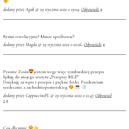
dodany przez Agak @ 29 stycznia 2022 o 19:04.
Odpowiedz
#
Brzmi rewelacyjnie! Musze spróbować!
dodany przez Magda @ 29 stycznia 2022 o 20:26.
Odpowiedz
#
Pysznie Zosiu
jestem wege więc tymbardziej przepis
ląduję do mojego zeszytu „Przepisy MLE”
Dziękuję za wpis i przepis i piękne fotki. Pozdrawiam
serdecznie z zachodniopomorskieg
dodany przez CappuccinoPL @ 29 stycznia 2022 o 21:47.
Odpowied
z
#
Cos dla mnie