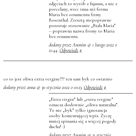
zdjęciach to wyrób z fajansu, a nie z
porcelany, wiec inna niż forma
Maria bez ornamentu firmy
Rosenthal. Zresztą niepoprawne
pozostaje stosowanie „Biała Maria”
– poprawna nazwa formy to Maria
bez ornamentu.
dodany przez Anonim @ 1 lutego 2022 o
21:44.
Odpowiedz
#
co to jest oliwa extra vergine??? ten sam byk co ostatnio
dodany przez anna @ 30 stycznia 2022 o 10:23.
Odpowiedz
#
„Extra virgin” lub „extra vergine”
oznacza dosłownie „oliwa naturalna”.
To nie „byk” tylko ignorancja
osoby komentującej wpis. Życzę
mniej spinania się a więcej pogody
ducha! :)
dodany przez Anonim @ 31 stycznia