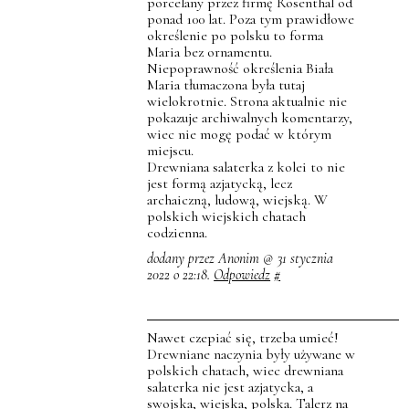
porcelany przez firmę Rosenthal od
ponad 100 lat. Poza tym prawidłowe
określenie po polsku to forma
Maria bez ornamentu.
Niepoprawność określenia Biała
Maria tłumaczona była tutaj
wielokrotnie. Strona aktualnie nie
pokazuje archiwalnych komentarzy,
wiec nie mogę podać w którym
miejscu.
Drewniana salaterka z kolei to nie
jest formą azjatycką, lecz
archaiczną, ludową, wiejską. W
polskich wiejskich chatach
codzienna.
dodany przez Anonim @ 31 stycznia
2022 o 22:18.
Odpowiedz
#
Nawet czepiać się, trzeba umieć!
Drewniane naczynia były używane w
polskich chatach, wiec drewniana
salaterka nie jest azjatycka, a
swojska, wiejska, polska. Talerz na