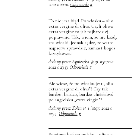
2022 o 23:10.
Odpowiedz
#
To nie jest błąd. Po włosku – olio
extra vergine di oliva. Czyli oliwa
extra vergine to jak najbardziej
poprawnie. Tak, wiem, ze nie kazdy
zna włoski. jednak sądzę, ze warto
najpierw sprawdzić, zamiast kogos
krytykowac.
dodany przez Agnieszka @ 31 stycznia
2022 o 23:33.
Odpowiedz
#
Ale wiesz, że po włosku jest „olio
extra vergine di oliva”? Czy tak
bardzo, bardzo, bardzo chciałabyś
po angielsku „extra virgin”?
dodany przez Zołza @ 1 lutego 2022 o
12:54.
Odpowiedz
#
Powinno być po polsku – oliwa z