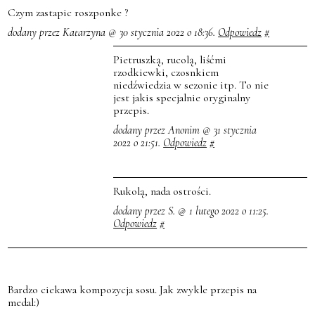
Czym zastapic roszponke ?
dodany przez Katarzyna @ 30 stycznia 2022 o 18:36.
Odpowiedz
#
Pietruszką, rucolą, liśćmi
rzodkiewki, czosnkiem
niedźwiedzia w sezonie itp. To nie
jest jakis specjalnie oryginalny
przepis.
dodany przez Anonim @ 31 stycznia
2022 o 21:51.
Odpowiedz
#
Rukolą, nada ostrości.
dodany przez S. @ 1 lutego 2022 o 11:25.
Odpowiedz
#
Bardzo ciekawa kompozycja sosu. Jak zwykle przepis na
medal:)