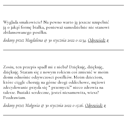
Wyglada smakowicie! Na pewno warto ją jeszcze uzupełnić
ją o jakąś formę białka, ponieważ samodzielnie nie stanowi
zbilansowanego posiłku.
dodany przez Magdalena @ 30 stycznia 2022 o 12:34.
Odpowiedz
#
Zosiu, ten przepis spadł mi z nieba! Dziękuję, dziękuję,
dziękuję. Staram się z nowym rokiem coś zmienić w moim
domu odnośnie odzywczosci posiłków. Moim dzieciom,
które ciągle chorują na górne drogi oddechowe, mężowi
zdecydowanie przyda się ” przemycić” nieco zdrowia na
talerze. Buziaki serdeczne, jesteś niesamowita, wiesz?
Pozdrawiam.
dodany przez Małgosia @ 30 stycznia 2022 o 15:26.
Odpowiedz
#