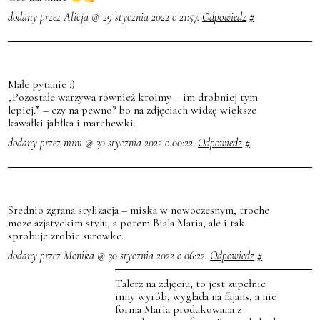
dodany przez Alicja @ 29 stycznia 2022 o 21:57.
Odpowiedz
#
Małe pytanie :)
„Pozostałe warzywa również kroimy – im drobniej tym
lepiej.” – czy na pewno? bo na zdjęciach widzę większe
kawałki jabłka i marchewki.
dodany przez mini @ 30 stycznia 2022 o 00:22.
Odpowiedz
#
Srednio zgrana stylizacja – miska w nowoczesnym, troche
moze azjatyckim stylu, a potem Biala Maria, ale i tak
sprobuje zrobic surowke.
dodany przez Monika @ 30 stycznia 2022 o 06:22.
Odpowiedz
#
Talerz na zdjęciu, to jest zupełnie
inny wyrób, wyglada na fajans, a nie
forma Maria produkowana z