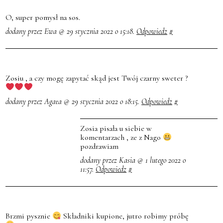
O, super pomysł na sos.
dodany przez Ewa @ 29 stycznia 2022 o 15:18.
Odpowiedz
#
Zosiu , a czy mogę zapytać skąd jest Twój czarny sweter ?
dodany przez Agata @ 29 stycznia 2022 o 18:15.
Odpowiedz
#
Zosia pisała u siebie w
komentarzach , ze z Nago
pozdrawiam
dodany przez Kasia @ 1 lutego 2022 o
11:57.
Odpowiedz
#
Brzmi pysznie
Składniki kupione, jutro robimy próbę