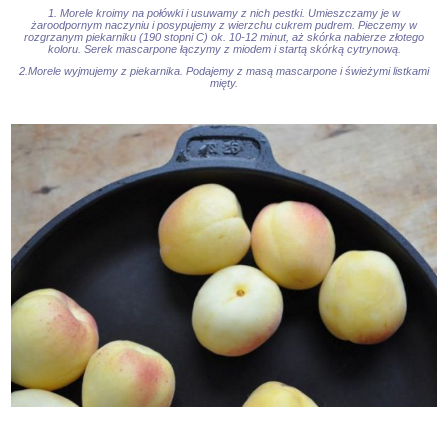
1. Morele kroimy na połówki i usuwamy z nich pestki. Umieszczamy je w
żaroodpornym naczyniu i posypujemy z wierzchu cukrem pudrem. Pieczemy w
rozgrzanym piekarniku (190 stopni C) ok. 10-12 minut, aż skórka nabierze złotego
koloru. Serek mascarpone łączymy z miodem i startą skórką cytrynową.
2.Morele wyjmujemy z piekarnika. Podajemy z masą mascarpone i świeżymi listkami
mięty.