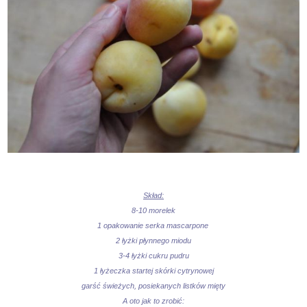
Skład:
8-10 morelek
1 opakowanie serka mascarpone
2 łyżki płynnego miodu
3-4 łyżki cukru pudru
1 łyżeczka startej skórki cytrynowej
garść świeżych, posiekanych listków mięty
A oto jak to zrobić: