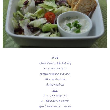
Skład:
kilka listków sałaty lodowej
1 czerwona cebula
czerwona fasola z puszki
kilka pomidorków
świeży ogórek
sos:
1 mały jogurt grecki
2-3 łyżki oliwy z oliwek
garść świeżego estragonu