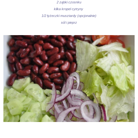
2 ząbki czosnku
kilka kropel cytryny
1/2 łyżeczki musztardy (opcjonalnie)
sól i pieprz