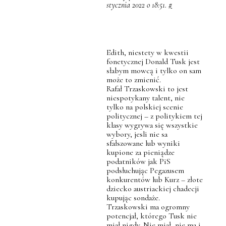
stycznia 2022 o 18:51.
#
Edith, niestety w kwestii
fonetycznej Donald Tusk jest
słabym mowcą i tylko on sam
może to zmienić.
Rafał Trzaskowski to jest
niespotykany talent, nie
tylko na polskiej scenie
politycznej – z politykiem tej
klasy wygrywa się wszystkie
wybory, jesli nie sa
sfałszowane lub wyniki
kupione za pieniądze
podatników jak PiS
podsłuchując Pegazusem
konkurentów lub Kurz – złote
dziecko austriackiej chadecji
kupując sondaże.
Trzaskowski ma ogromny
potencjał, którego Tusk nie
miał nigdy. Nie miał, nie ma i