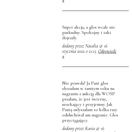
#
Super akcja, a głos wcale nie
paskudny. Spokojny i taki
dojrzały.
dodany przez Natalia @ 16
stycznia 2022 o 21:15.
Odpowiedz
#
Nie prawda! Ja Pani głos
słyszałam w tamtym roku na
nagraniu z aukcją dla WOŚP
pisałam, że jest świetny,
urzekający i przyjemny. Jak
Panią usłyszałam to kilka razy
odsłuchiwał am nagranie. Głos
przyciągający.
dodany przez Kasia @ 16