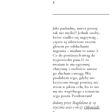
#
Jaki paskudny, nawet proszę
tak nie myśleć! Jednak osoby,
które rzadko się nagrywają ,
często są zdziwione swoim
głosem po odsłuchaniu
nagrania – miałam to samo :).
Co do poniższych uwag do
wypowiedzi pana D. to
uważam że ma ogromną
charyzmę i osobiście zawsze
go słucham z uwagą. Nie
pisałabym tego, gdyby nie
krytyczne uwagi poniżej, nie
wiem w jakim celu, bo to nie
ma nic wspólnego z tematem
tego postu. Pozdrawiam!
dodany przez Magdalena @ 19
stycznia 2022 o 06:57.
Odpowiedz
#