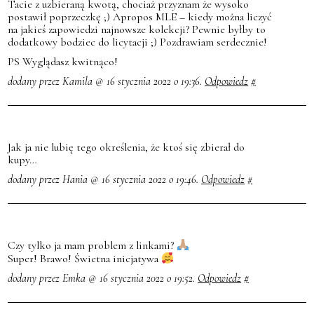
Tacie z uzbieraną kwotą, chociaż przyznam że wysoko
postawił poprzeczkę ;) Apropos MLE – kiedy można liczyć
na jakieś zapowiedzi najnowsze kolekcji? Pewnie byłby to
dodatkowy bodziec do licytacji ;) Pozdrawiam serdecznie!
PS Wyglądasz kwitnąco!
dodany przez Kamila @ 16 stycznia 2022 o 19:36.
Odpowiedz
#
Jak ja nie lubię tego określenia, że ktoś się zbierał do
kupy…
dodany przez Hania @ 16 stycznia 2022 o 19:46.
Odpowiedz
#
Czy tylko ja mam problem z linkami?
Super! Brawo! Świetna inicjatywa
dodany przez Emka @ 16 stycznia 2022 o 19:52.
Odpowiedz
#