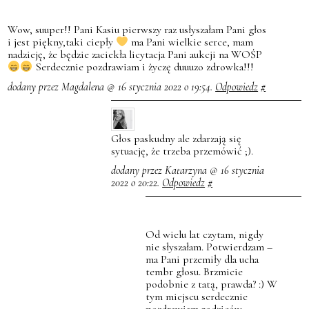
Wow, suuper!! Pani Kasiu pierwszy raz usłyszałam Pani głos
i jest piękny,taki ciepły
ma Pani wielkie serce, mam
nadzieję, że będzie zaciekła licytacja Pani aukcji na WOŚP
Serdecznie pozdrawiam i życzę duuuzo zdrowka!!!
dodany przez Magdalena @ 16 stycznia 2022 o 19:54.
Odpowiedz
#
Głos paskudny ale zdarzają się
sytuację, że trzeba przemówić ;).
dodany przez Katarzyna @ 16 stycznia
2022 o 20:22.
Odpowiedz
#
Od wielu lat czytam, nigdy
nie słyszałam. Potwierdzam –
ma Pani przemiły dla ucha
tembr głosu. Brzmicie
podobnie z tatą, prawda? :) W
tym miejscu serdecznie
pozdrawiam rodziców.