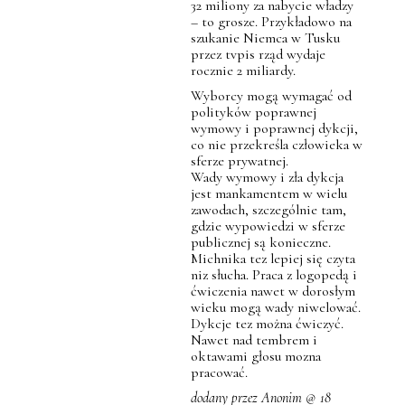
32 miliony za nabycie władzy
– to grosze. Przykładowo na
szukanie Niemca w Tusku
przez tvpis rząd wydaje
rocznie 2 miliardy.
Wyborcy mogą wymagać od
polityków poprawnej
wymowy i poprawnej dykcji,
co nie przekreśla człowieka w
sferze prywatnej.
Wady wymowy i zła dykcja
jest mankamentem w wielu
zawodach, szczególnie tam,
gdzie wypowiedzi w sferze
publicznej są konieczne.
Michnika tez lepiej się czyta
niz słucha. Praca z logopedą i
ćwiczenia nawet w dorosłym
wieku mogą wady niwelować.
Dykcje tez można ćwiczyć.
Nawet nad tembrem i
oktawami głosu mozna
pracować.
dodany przez Anonim @ 18