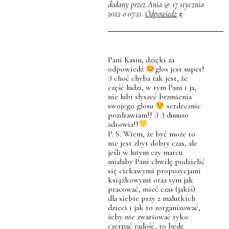
dodany przez Ania @ 17 stycznia
2022 o 07:21.
Odpowiedz
#
Pani Kasiu, dzięki za
odpowiedź
głos jest super!
:) choć chyba tak jest, że
część ludzi, w tym Pani i ja,
nie lubi słyszeć brzmienia
swojego głosu
serdecznie
pozdrawiam!! :) :) duuuzo
zdrowia!!
P. S. Wiem, że być może to
nie jest zbyt dobry czas, ale
jeśli w lutym czy marcu
miałaby Pani chwilę podzielić
się ciekawymi propozycjami
książkowymi oraz tym jak
pracować, mieć czas (jakiś)
dla siebie przy 2 malutkich
dzieci i jak to zorganizować,
żeby nie zwariować tyko
czerpać radość, to będę