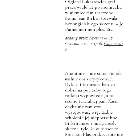
Olgierd Lukaszewicz grał
przez wiele lat po niemiecku
w niemieckim teatrze w
Bonn. Jean Birkin śpiewała
bez angielskiego akcentu – Je
t’aime moi non plus. Etc.
dodany przez Anonim @ 17
stycznia 2022 o 07:06.
Odpowiedz
#
Anonimie – nie staraj sie tak
usilnie coś skrytykować.
Dykcja i intonacja bardzo
dobra na potrzeby tego
rodzaju wypowiedzi, a na
scenie teatralnej pani Kasia
chyba nie zamierza
występować, więc żadne
szkolenie jej niepotrzebne.
Birkin może i miałą niezły
akcent, tyle, że w piosence
Moi non Plus praktycznie nie