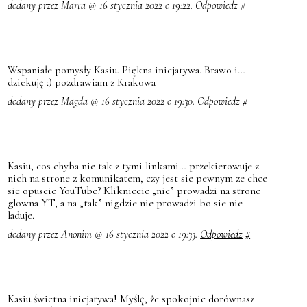
dodany przez Marta @ 16 stycznia 2022 o 19:22.
Odpowiedz
#
Wspaniałe pomysły Kasiu. Piękna inicjatywa. Brawo i…
dziekuję :) pozdrawiam z Krakowa
dodany przez Magda @ 16 stycznia 2022 o 19:30.
Odpowiedz
#
Kasiu, cos chyba nie tak z tymi linkami… przekierowuje z
nich na strone z komunikatem, czy jest sie pewnym ze chce
sie opuscic YouTube? Klikniecie „nie” prowadzi na strone
glowna YT, a na „tak” nigdzie nie prowadzi bo sie nie
laduje.
dodany przez Anonim @ 16 stycznia 2022 o 19:33.
Odpowiedz
#
Kasiu świetna inicjatywa! Myślę, że spokojnie dorównasz