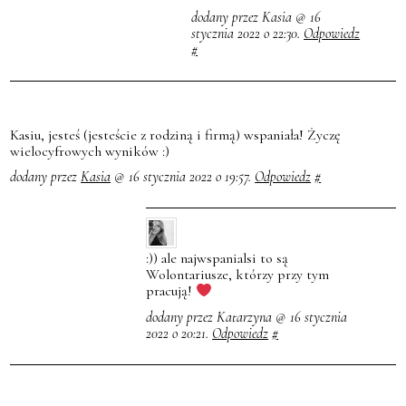
dodany przez Kasia @ 16
stycznia 2022 o 22:30.
Odpowiedz
#
Kasiu, jesteś (jesteście z rodziną i firmą) wspaniała! Życzę
wielocyfrowych wyników :)
dodany przez
Kasia
@ 16 stycznia 2022 o 19:57.
Odpowiedz
#
:)) ale najwspanialsi to są
Wolontariusze, którzy przy tym
pracują!
dodany przez Katarzyna @ 16 stycznia
2022 o 20:21.
Odpowiedz
#