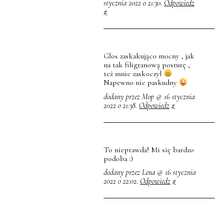
stycznia 2022 o 21:30.
Odpowiedz
#
Głos zaskakująco mocny , jak
na tak filigranową posturę ,
też mnie zaskoczył
Napewno nie paskudny
dodany przez Mop @ 16 stycznia
2022 o 21:38.
Odpowiedz
#
To nieprawda! Mi się bardzo
podoba :)
dodany przez Lena @ 16 stycznia
2022 o 22:02.
Odpowiedz
#