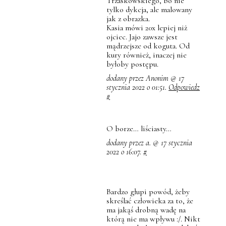
Trzaskowskiego, bo nie
tylko dykcja, ale malowany
jak z obrazka.
Kasia mówi 20x lepiej niż
ojciec. Jajo zawsze jest
mądrzejsze od koguta. Od
kury również, inaczej nie
byłoby postępu.
dodany przez Anonim @ 17
stycznia 2022 o 01:51.
Odpowiedz
#
O borze… liściasty…
dodany przez a. @ 17 stycznia
2022 o 16:07.
#
Bardzo głupi powód, żeby
skreślać człowieka za to, że
ma jakąś drobną wadę na
którą nie ma wpływu :/. Nikt