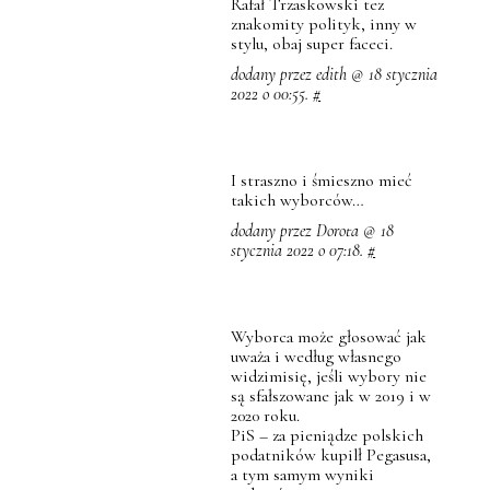
Rafał Trzaskowski tez
znakomity polityk, inny w
stylu, obaj super faceci.
dodany przez edith @ 18 stycznia
2022 o 00:55.
#
I straszno i śmieszno mieć
takich wyborców…
dodany przez Dorota @ 18
stycznia 2022 o 07:18.
#
Wyborca może głosować jak
uważa i według własnego
widzimisię, jeśli wybory nie
są sfałszowane jak w 2019 i w
2020 roku.
PiS – za pieniądze polskich
podatników kupilł Pegasusa,
a tym samym wyniki