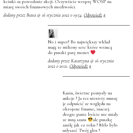
kciuki za powodznie akcji. Oczywiście wesprę WOŚP na
miarę swoich finansowych mozliwości.
dodany przez Beata @ 16 stycznia 2022 o 19:54.
Odpowiedz
#
No i super! Bo największy wkład
mają te miliony serc które wrzucą
do puszki parę monet
dodany przez Katarzyna @ 16 stycznia
2022 o 20:21.
Odpowiedz
#
Kasiu, świetne pomysły na
aukcje ! Ja tez niestety muszę
je odpuścić ze względu na
okrojone finanse, inaczej
drogie panie byście nie miały
ze mną szans
ale puszkę
zasilę jak co roku ! Miło było
usłyszeć Twój głos !