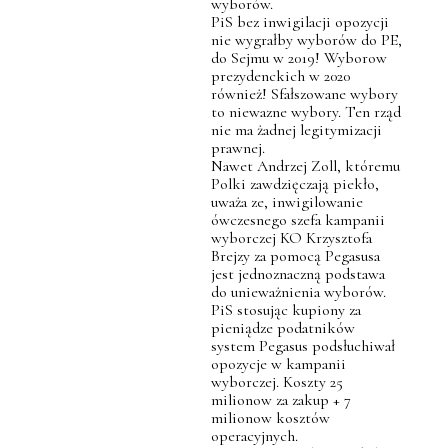
wyborów.
PiS bez inwigilacji opozycji
nie wygrałby wyborów do PE,
do Sejmu w 2019! Wyborow
prezydenckich w 2020
również! Sfałszowane wybory
to niewazne wybory. Ten rząd
nie ma żadnej legitymizacji
prawnej.
Nawet Andrzej Zoll, któremu
Polki zawdzięczają piekło,
uważa ze, inwigilowanie
ówczesnego szefa kampanii
wyborczej KO Krzysztofa
Brejzy za pomocą Pegasusa
jest jednoznaczną podstawa
do unieważnienia wyborów.
PiS stosując kupiony za
pieniądze podatników
system Pegasus podsłuchiwał
opozycje w kampanii
wyborczej. Koszty 25
milionow za zakup + 7
milionow kosztów
operacyjnych.