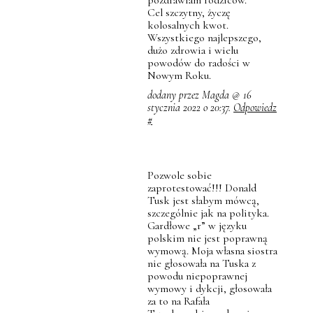
Cel szczytny, życzę
kolosalnych kwot.
Wszystkiego najlepszego,
dużo zdrowia i wielu
powodów do radości w
Nowym Roku.
dodany przez Magda @ 16
stycznia 2022 o 20:37.
Odpowiedz
#
Pozwole sobie
zaprotestować!!! Donald
Tusk jest słabym mówcą,
szczególnie jak na polityka.
Gardłowe „r” w języku
polskim nie jest poprawną
wymową. Moja własna siostra
nie głosowała na Tuska z
powodu niepoprawnej
wymowy i dykcji, głosowała
za to na Rafała