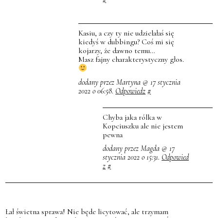
Kasiu, a czy ty nie udzielałaś się
kiedyś w dubbingu? Coś mi się
kojarzy, że dawno temu…
Masz fajny charakterystyczny głos.
dodany przez Martyna @ 17 stycznia
2022 o 06:58.
Odpowiedz
#
Chyba jaka rólka w
Kopciuszku ale nie jestem
pewna
dodany przez Magda @ 17
stycznia 2022 o 15:31.
Odpowied
z
#
Łał świetna sprawa! Nie będe licytować, ale trzymam