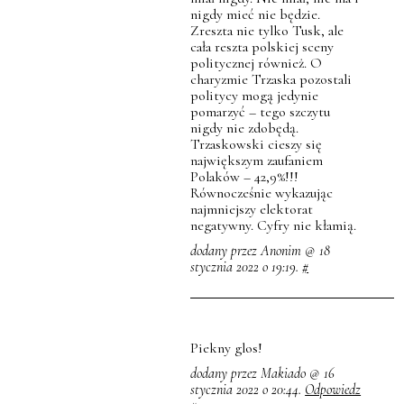
nigdy mieć nie będzie.
Zreszta nie tylko Tusk, ale
cała reszta polskiej sceny
politycznej również. O
charyzmie Trzaska pozostali
politycy mogą jedynie
pomarzyć – tego szczytu
nigdy nie zdobędą.
Trzaskowski cieszy się
największym zaufaniem
Polaków – 42,9%!!!
Równocześnie wykazując
najmniejszy elektorat
negatywny. Cyfry nie kłamią.
dodany przez Anonim @ 18
stycznia 2022 o 19:19.
#
Piekny glos!
dodany przez Makiado @ 16
stycznia 2022 o 20:44.
Odpowiedz