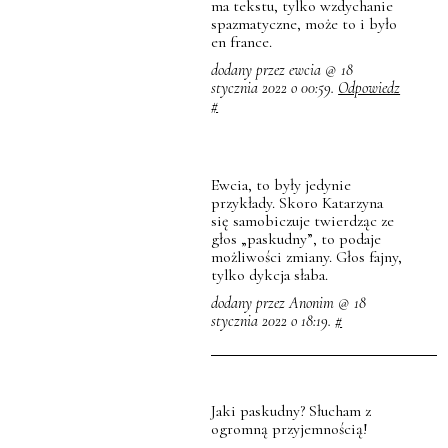
ma tekstu, tylko wzdychanie
spazmatyczne, może to i było
en france.
dodany przez ewcia @ 18
stycznia 2022 o 00:59.
Odpowiedz
#
Ewcia, to były jedynie
przykłady. Skoro Katarzyna
się samobiczuje twierdząc ze
głos „paskudny”, to podaje
możliwości zmiany. Głos fajny,
tylko dykcja słaba.
dodany przez Anonim @ 18
stycznia 2022 o 18:19.
#
Jaki paskudny? Słucham z
ogromną przyjemnością!