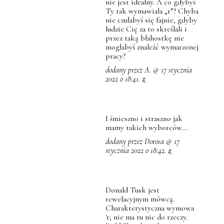
nie jest idealny. A co gdybyś
Ty tak wymawiała „r”? Chyba
nie czułabyś się fajnie, gdyby
ludzie Cię za to skreślali i
przez taką błahostkę nie
mogłabyś znaleźć wymarzonej
pracy?
dodany przez A. @ 17 stycznia
2022 o 18:41.
#
I śmieszno i straszno jak
mamy takich wyborców….
dodany przez Dorota @ 17
stycznia 2022 o 18:42.
#
Donald Tusk jest
rewelacyjnym mówcą.
Charakterystyczna wymowa
'r; nie ma tu nic do rzeczy.