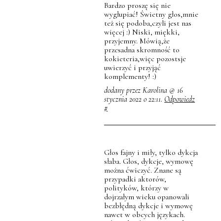
Bardzo proszę się nie
wygłupiać! Świetny głos,mnie
też się podoba,czyli jest nas
więcej :) Niski, miękki,
przyjemny. Mówią,że
przesadna skromność to
kokieteria,więc pozostsje
uwierzyć i przyjąć
komplementy! :)
dodany przez Karolina @ 16
stycznia 2022 o 22:11.
Odpowiedz
#
Głos fajny i miły, tylko dykcja
słaba. Głos, dykcje, wymowę
można ćwiczyć. Znane są
przypadki aktorów,
polityków, którzy w
dojrzałym wieku opanowali
bezbłędną dykcje i wymowę
nawet w obcych językach.