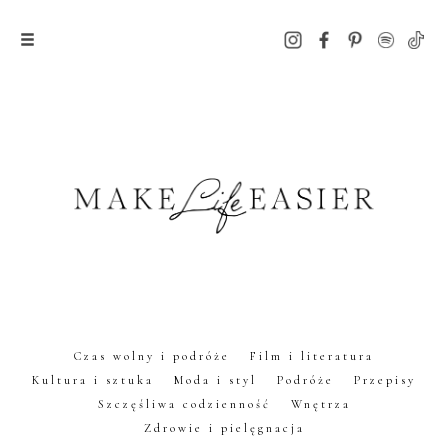
Czas wolny i podróże
Film i literatura
Kultura i sztuka
Moda i styl
Podróże
Przepisy
Szczęśliwa codzienność
Wnętrza
Zdrowie i pielęgnacja