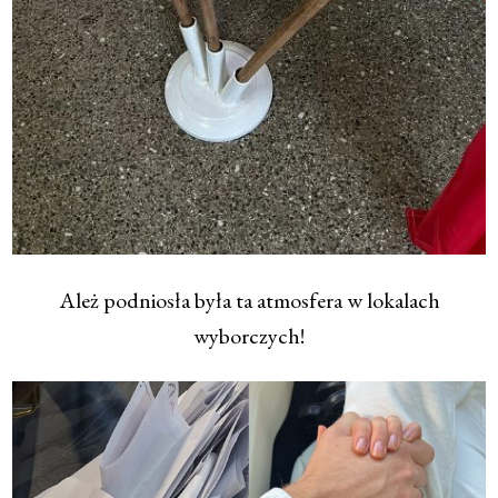
Ależ podniosła była ta atmosfera w lokalach
wyborczych!