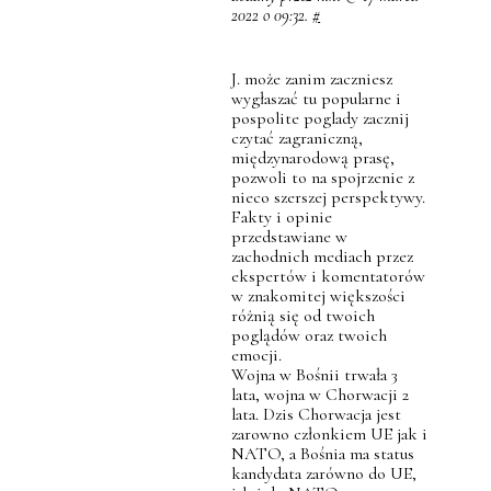
2022 o 09:32.
#
J. może zanim zaczniesz
wygłaszać tu popularne i
pospolite poglady zacznij
czytać zagraniczną,
międzynarodową prasę,
pozwoli to na spojrzenie z
nieco szerszej perspektywy.
Fakty i opinie
przedstawiane w
zachodnich mediach przez
ekspertów i komentatorów
w znakomitej większości
różnią się od twoich
poglądów oraz twoich
emocji.
Wojna w Bośnii trwała 3
lata, wojna w Chorwacji 2
lata. Dzis Chorwacja jest
zarowno członkiem UE jak i
NATO, a Bośnia ma status
kandydata zarówno do UE,