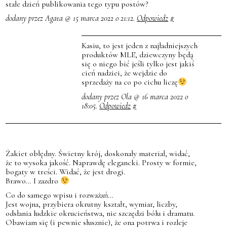
stałe dzień publikowania tego typu postów?
dodany przez Agata @ 15 marca 2022 o 21:12.
Odpowiedz
#
Kasiu, to jest jeden z najładniejszych
produktów MLE, dziewczyny będą
się o niego bić jeśli tylko jest jakiś
cień nadziei, że wejdzie do
sprzedaży na co po cichu liczę
dodany przez Ola @ 16 marca 2022 o
18:05.
Odpowiedz
#
Żakiet obłędny. Świetny krój, doskonały materiał, widać,
że to wysoka jakość. Naprawdę elegancki. Prosty w formie,
bogaty w treści. Widać, że jest drogi.
Brawo… I zazdro
Co do samego wpisu i rozważań…
Jest wojna, przybiera okrutny kształt, wymiar, liczby,
odsłania ludzkie okrucieństwa, nie szczędzi bólu i dramatu.
Obawiam się (i pewnie słusznie), że ona potrwa i rozleje