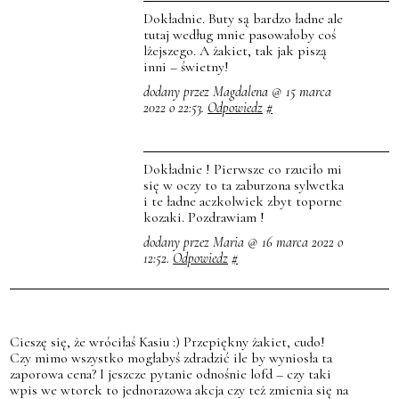
Dokładnie. Buty są bardzo ładne ale
tutaj według mnie pasowałoby coś
lżejszego. A żakiet, tak jak piszą
inni – świetny!
dodany przez Magdalena @ 15 marca
2022 o 22:53.
Odpowiedz
#
Dokładnie ! Pierwsze co rzuciło mi
się w oczy to ta zaburzona sylwetka
i te ładne aczkolwiek zbyt toporne
kozaki. Pozdrawiam !
dodany przez Maria @ 16 marca 2022 o
12:52.
Odpowiedz
#
Cieszę się, że wróciłaś Kasiu :) Przepiękny żakiet, cudo!
Czy mimo wszystko mogłabyś zdradzić ile by wyniosła ta
zaporowa cena? I jeszcze pytanie odnośnie lofd – czy taki
wpis we wtorek to jednorazowa akcja czy też zmienia się na