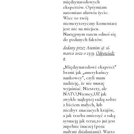
międzynarodowych
ekspertów. Optymizm
natomiast ułatwia życie.
Wiec to twój
niemerytoryczny komentarz
jest nie na miejscu.
Następnym razem odnoś się
do podanych faktów.
dodany przez Anonim @ 16
marca 2022 o 23:33.
Odpowiedz
#
„Międzynarodowi eksperci”
brzmi jak „amerykańscy
naukowcy”, czyli mam
nadzieję, że nie muszę
wyjaśniać. Niestety, ale
NATO,Niemcy,UE jak
zwykłe najlepiej radzą sobie
z biciem małych, lub
niezbyt znaczacych krajów,
a jak trzeba zmierzyć z taką
sytuacją jak teraz,to już jest
zupełnie inaczej (poza
małymi działaniami). Warto