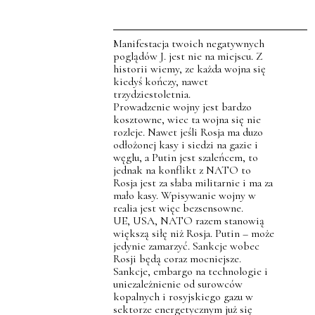
Manifestacja twoich negatywnych
poglądów J. jest nie na miejscu. Z
historii wiemy, ze każda wojna się
kiedyś kończy, nawet
trzydziestoletnia.
Prowadzenie wojny jest bardzo
kosztowne, wiec ta wojna się nie
rozleje. Nawet jeśli Rosja ma duzo
odłożonej kasy i siedzi na gazie i
węglu, a Putin jest szaleńcem, to
jednak na konflikt z NATO to
Rosja jest za słaba militarnie i ma za
mało kasy. Wpisywanie wojny w
realia jest więc bezsensowne.
UE, USA, NATO razem stanowią
większą siłę niż Rosja. Putin – może
jedynie zamarzyć. Sankcje wobec
Rosji będą coraz mocniejsze.
Sankcje, embargo na technologie i
uniezależnienie od surowców
kopalnych i rosyjskiego gazu w
sektorze energetycznym już się