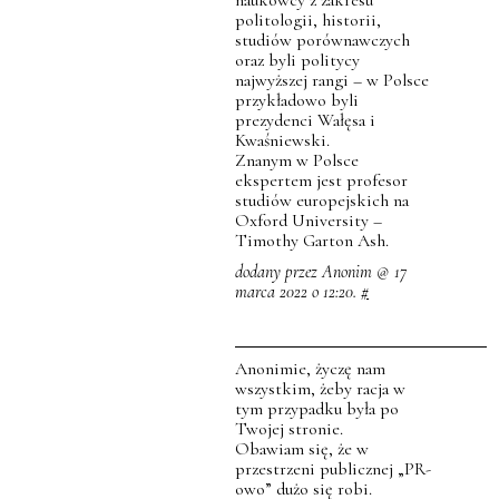
naukowcy z zakresu
politologii, historii,
studiów porównawczych
oraz byli politycy
najwyższej rangi – w Polsce
przykładowo byli
prezydenci Wałęsa i
Kwaśniewski.
Znanym w Polsce
ekspertem jest profesor
studiów europejskich na
Oxford University –
Timothy Garton Ash.
dodany przez Anonim @ 17
marca 2022 o 12:20.
#
Anonimie, życzę nam
wszystkim, żeby racja w
tym przypadku była po
Twojej stronie.
Obawiam się, że w
przestrzeni publicznej „PR-
owo” dużo się robi.