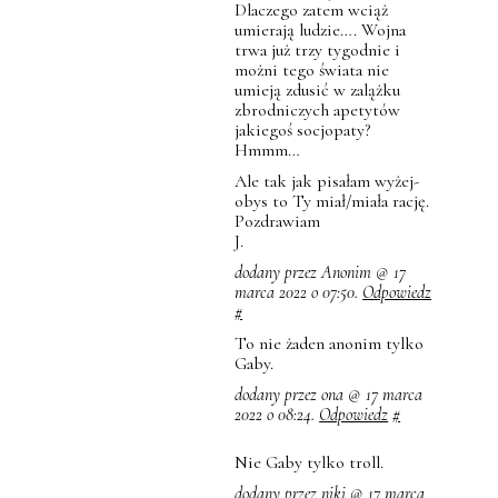
Dlaczego zatem wciąż
umierają ludzie…. Wojna
trwa już trzy tygodnie i
możni tego świata nie
umieją zdusić w zalążku
zbrodniczych apetytów
jakiegoś socjopaty?
Hmmm…
Ale tak jak pisałam wyżej-
obys to Ty miał/miała rację.
Pozdrawiam
J.
dodany przez Anonim @ 17
marca 2022 o 07:50.
Odpowiedz
#
To nie żaden anonim tylko
Gaby.
dodany przez ona @ 17 marca
2022 o 08:24.
Odpowiedz
#
Nie Gaby tylko troll.
dodany przez niki @ 17 marca