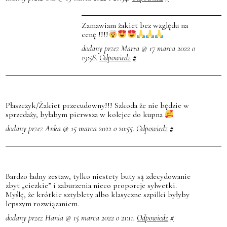
Zamawiam żakiet bez względu na
cenę !!!!
dodany przez Marta @ 17 marca 2022 o
19:58.
Odpowiedz
#
Płaszczyk/Żakiet przecudowny!!! Szkoda że nie będzie w
sprzedaży, byłabym pierwsza w kolejce do kupna
dodany przez Anka @ 15 marca 2022 o 20:55.
Odpowiedz
#
Bardzo ładny zestaw, tylko niestety buty są zdecydowanie
zbyt „ciezkie” i zaburzenia nieco proporcje sylwetki.
Myślę, że krótkie sztyblety albo klasyczne szpilki byłyby
lepszym rozwiązaniem.
dodany przez Hania @ 15 marca 2022 o 21:11.
Odpowiedz
#