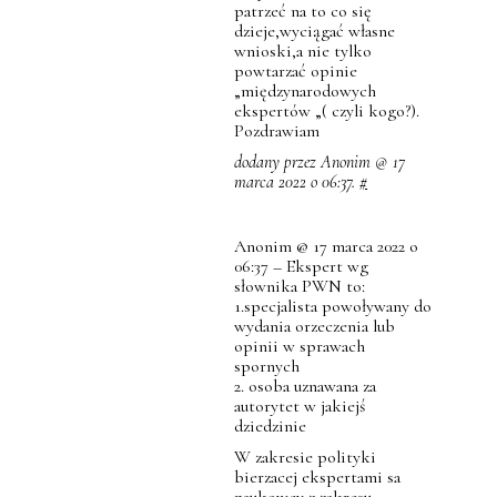
patrzeć na to co się
dzieje,wyciągać własne
wnioski,a nie tylko
powtarzać opinie
„międzynarodowych
ekspertów „( czyli kogo?).
Pozdrawiam
dodany przez Anonim @ 17
marca 2022 o 06:37.
#
Anonim @ 17 marca 2022 o
06:37 – Ekspert wg
słownika PWN to:
1.specjalista powoływany do
wydania orzeczenia lub
opinii w sprawach
spornych
2. osoba uznawana za
autorytet w jakiejś
dziedzinie
W zakresie polityki
bierzacej ekspertami sa