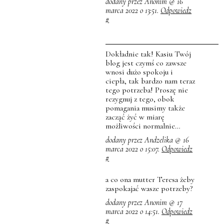
dodany przez Anonim @ 16
marca 2022 o 13:51.
Odpowiedz
#
Dokładnie tak! Kasiu Twój
blog jest czymś co zawsze
wnosi dużo spokoju i
ciepła, tak bardzo nam teraz
tego potrzeba! Proszę nie
rezygnuj z tego, obok
pomagania musimy także
zacząć żyć w miarę
możliwości normalnie…
dodany przez Andzelika @ 16
marca 2022 o 15:07.
Odpowiedz
#
a co ona mutter Teresa żeby
zaspokajać wasze potrzeby?
dodany przez Anonim @ 17
marca 2022 o 14:51.
Odpowiedz
#