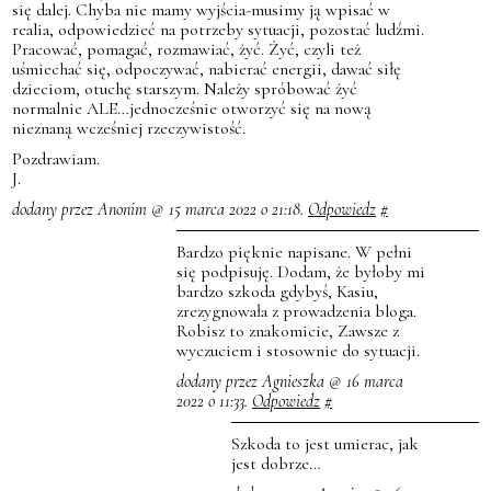
się dalej. Chyba nie mamy wyjścia-musimy ją wpisać w
realia, odpowiedzieć na potrzeby sytuacji, pozostać ludźmi.
Pracować, pomagać, rozmawiać, żyć. Żyć, czyli też
uśmiechać się, odpoczywać, nabierać energii, dawać siłę
dzieciom, otuchę starszym. Należy spróbować żyć
normalnie ALE…jednocześnie otworzyć się na nową
nieznaną wcześniej rzeczywistość.
Pozdrawiam.
J.
dodany przez Anonim @ 15 marca 2022 o 21:18.
Odpowiedz
#
Bardzo pięknie napisane. W pełni
się podpisuję. Dodam, że byłoby mi
bardzo szkoda gdybyś, Kasiu,
zrezygnowała z prowadzenia bloga.
Robisz to znakomicie, Zawsze z
wyczuciem i stosownie do sytuacji.
dodany przez Agnieszka @ 16 marca
2022 o 11:33.
Odpowiedz
#
Szkoda to jest umierac, jak
jest dobrze…