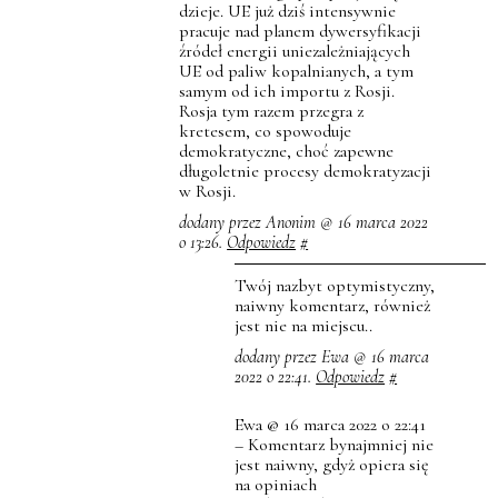
dzieje. UE już dziś intensywnie
pracuje nad planem dywersyfikacji
źródeł energii uniezależniających
UE od paliw kopalnianych, a tym
samym od ich importu z Rosji.
Rosja tym razem przegra z
kretesem, co spowoduje
demokratyczne, choć zapewne
długoletnie procesy demokratyzacji
w Rosji.
dodany przez Anonim @ 16 marca 2022
o 13:26.
Odpowiedz
#
Twój nazbyt optymistyczny,
naiwny komentarz, również
jest nie na miejscu..
dodany przez Ewa @ 16 marca
2022 o 22:41.
Odpowiedz
#
Ewa @ 16 marca 2022 o 22:41
– Komentarz bynajmniej nie
jest naiwny, gdyż opiera się
na opiniach