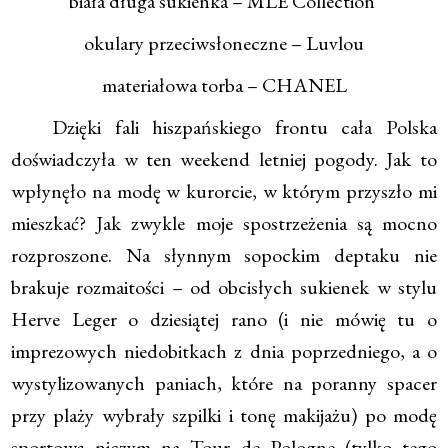
biała długa sukienka – MLE Collection
okulary przeciwsłoneczne – Luvlou
materiałowa torba – CHANEL
Dzięki fali hiszpańskiego frontu cała Polska
doświadczyła w ten weekend letniej pogody. Jak to
wpłynęło na modę w kurorcie, w którym przyszło mi
mieszkać? Jak zwykle moje spostrzeżenia są mocno
rozproszone. Na słynnym sopockim deptaku nie
brakuje rozmaitości – od obcisłych sukienek w stylu
Herve Leger o dziesiątej rano (i nie mówię tu o
imprezowych niedobitkach z dnia poprzedniego, a o
wystylizowanych paniach, które na poranny spacer
przy plaży wybrały szpilki i tonę makijażu) po modę
sportową niczym na Tour de Pologne (tylko tego