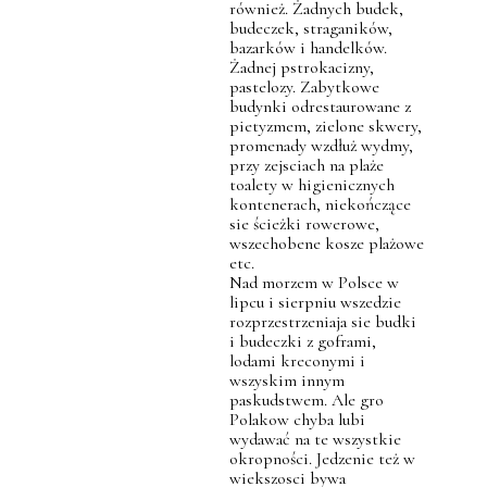
również. Żadnych budek,
budeczek, straganików,
bazarków i handelków.
Żadnej pstrokacizny,
pastelozy. Zabytkowe
budynki odrestaurowane z
pietyzmem, zielone skwery,
promenady wzdłuż wydmy,
przy zejsciach na plaże
toalety w higienicznych
kontenerach, niekończące
sie ścieżki rowerowe,
wszechobene kosze plażowe
etc.
Nad morzem w Polsce w
lipcu i sierpniu wszedzie
rozprzestrzeniaja sie budki
i budeczki z goframi,
lodami kreconymi i
wszyskim innym
paskudstwem. Ale gro
Polakow chyba lubi
wydawać na te wszystkie
okropności. Jedzenie też w
wiekszosci bywa