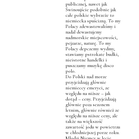
publicznej, nawet jak
Świnoujście podobnie jak
całe polskie wybrzeże to
niemiecka spuścizną. To my
Polacy zdewastowaliśmy i
nadal dewastujemy
nadmorskie miejscowości,
pejzarze, naturę. To my
Polacy depczemy wydmy,
stawiamy pstrokate budki,
nieistotne handelki i
puszczamy muzykę disco
polo.
Do Polski nad morze
przyjeżdzają głównie
niemieccy emeryci, ze
względu na niższe – jak
dotąd – ceny. Przyjeżdzają
głównie poza sezonem
letnim, głównie również ze
względu na niższe ceny, ale
także na większość
zawartość jodu w powietrzu
w chłodniejszej porze roku.
Młodzi Niemcy w lecie