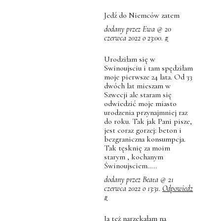
Jedź do Niemców zatem
dodany przez Ewa @ 20
czerwca 2022 o 23:00.
#
Urodziłam się w
Swinoujsciu i tam spędziłam
moje pierwsze 24 lata. Od 33
dwóch lat mieszam w
Szwecji ale staram się
odwiedzić moje miasto
urodzenia przynajmniej raz
do roku. Tak jak Pani pisze,
jest coraz gorzej: beton i
bezgraniczna konsumpcja.
Tak tęsknię za moim
starym , kochanym
Świnoujsciem…..
dodany przez Beata @ 21
czerwca 2022 o 13:31.
Odpowiedz
#
Ja też narzekałam na