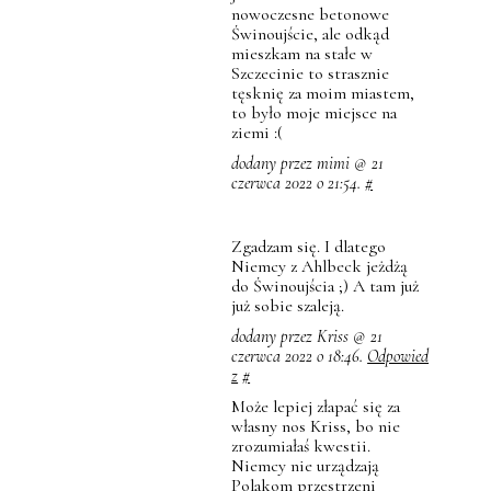
nowoczesne betonowe
Świnoujście, ale odkąd
mieszkam na stałe w
Szczecinie to strasznie
tęsknię za moim miastem,
to było moje miejsce na
ziemi :(
dodany przez mimi @ 21
czerwca 2022 o 21:54.
#
Zgadzam się. I dlatego
Niemcy z Ahlbeck jeżdżą
do Świnoujścia ;) A tam już
już sobie szaleją.
dodany przez Kriss @ 21
czerwca 2022 o 18:46.
Odpowied
z
#
Może lepiej złapać się za
własny nos Kriss, bo nie
zrozumiałaś kwestii.
Niemcy nie urządzają
Polakom przestrzeni