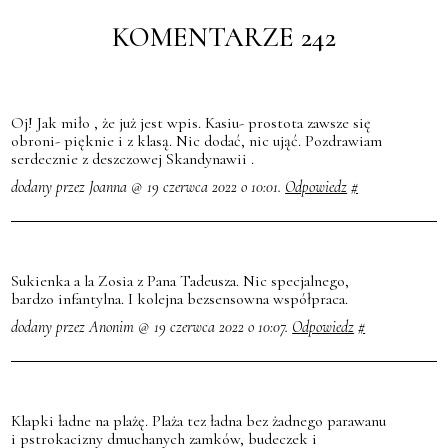
KOMENTARZE 242
Oj! Jak miło , że już jest wpis. Kasiu- prostota zawsze się
obroni- pięknie i z klasą. Nic dodać, nic ująć. Pozdrawiam
serdecznie z deszczowej Skandynawii .
dodany przez Joanna @ 19 czerwca 2022 o 10:01.
Odpowiedz
#
Sukienka a la Zosia z Pana Tadeusza. Nic specjalnego,
bardzo infantylna. I kolejna bezsensowna współpraca.
dodany przez Anonim @ 19 czerwca 2022 o 10:07.
Odpowiedz
#
Klapki ładne na plażę. Plaża tez ładna bez żadnego parawanu
i pstrokacizny dmuchanych zamków, budeczek i