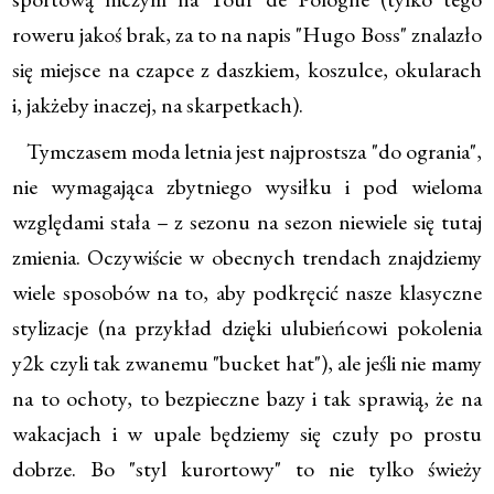
roweru jakoś brak, za to na napis "Hugo Boss" znalazło
się miejsce na czapce z daszkiem, koszulce, okularach
i, jakżeby inaczej, na skarpetkach).
Tymczasem moda letnia jest najprostsza "do ogrania",
nie wymagająca zbytniego wysiłku i pod wieloma
względami stała – z sezonu na sezon niewiele się tutaj
zmienia. Oczywiście w obecnych trendach znajdziemy
wiele sposobów na to, aby podkręcić nasze klasyczne
stylizacje (na przykład dzięki ulubieńcowi pokolenia
y2k czyli tak zwanemu "bucket hat"), ale jeśli nie mamy
na to ochoty, to bezpieczne bazy i tak sprawią, że na
wakacjach i w upale będziemy się czuły po prostu
dobrze. Bo "styl kurortowy" to nie tylko świeży