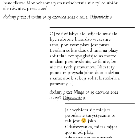
handelków. Monochromatyzm uszlachetnia nie tylko ubiór,
ale również przestrzeń.
dodany przez Anonim @ 19 czerwca 2022 o 10:12.
Odpowiedz
#
Oj zdziwilabys sie, zdjecie musialo
byc robione baaardzo wczesnie
rano, ponirwaz plaza jest pusta.
Lezalam sobie dzis od rana na plazy
sofitelu i tez spogladajac na morze
mialam przemyslenia, ze fajnie, bo
nie ma tych parawanow. Niestety
punot 12 przyszla jakas duza rodzina
i zaraz obok sekcji sofitela rozbila 4
parawany. :-)
dodany przez Ninqa @ 19 czerwca 2022
o 21:38.
Odpowiedz
#
Jak wybiera się miejsca
popularne turystycznie to
tak jest
jako
Gdańszczanka, mieszkająca
400 m od plaży,
odpoczywam na pustych