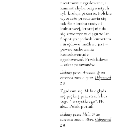
niestrawnie zgrilowane, a
zamiast chyba oczywistych
ryb kroluja pizzerie. Polskie
wybrzeże przedstawia się
tak źle z braku tradycji
kulturowej, której nie da
się stworzyć w ciągu 70 lat.
Sopot jest jednak kurortem
i urzędowo możliwe jest –
pewne zachowania
konsekwentnie
egzekwować. Przykładowo
– zakaz parawanów.
dodany przez Anonim @ 20
czerwca 2022 o 15:22.
Odpowied
z
#
Zgadzam się. Miło ogląda
się piękną przestrzeń bez
tego ” wszystkiego”. No
ale….Polak potrafi
dodany przez Mela @ 20
czerwca 2022 o 18:19.
Odpowied
z
#