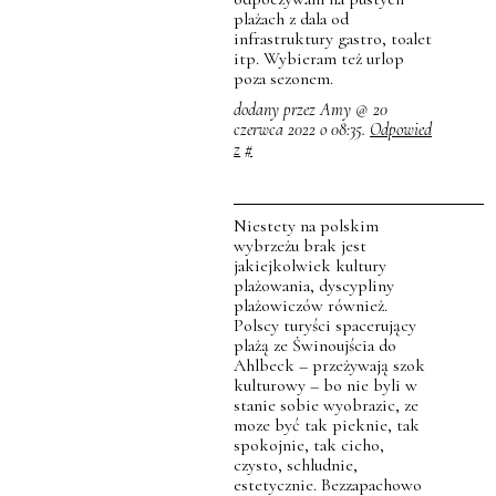
plażach z dala od
infrastruktury gastro, toalet
itp. Wybieram też urlop
poza sezonem.
dodany przez Amy @ 20
czerwca 2022 o 08:35.
Odpowied
z
#
Niestety na polskim
wybrzeżu brak jest
jakiejkolwiek kultury
plażowania, dyscypliny
plażowiczów również.
Polscy turyści spacerujący
plażą ze Świnoujścia do
Ahlbeck – przeżywają szok
kulturowy – bo nie byli w
stanie sobie wyobrazic, ze
moze być tak pieknie, tak
spokojnie, tak cicho,
czysto, schludnie,
estetycznie. Bezzapachowo