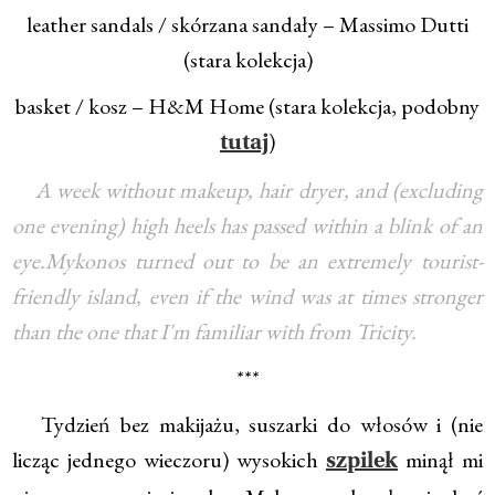
leather sandals / skórzana sandały – Massimo Dutti
(stara kolekcja)
basket / kosz – H&M Home (stara kolekcja, podobny
)
tutaj
A week without makeup, hair dryer, and (excluding
one evening) high heels has passed within a blink of an
eye.Mykonos turned out to be an extremely tourist-
friendly island, even if the wind was at times stronger
than the one that I'm familiar with from Tricity.
***
Tydzień bez makijażu, suszarki do włosów i (nie
licząc jednego wieczoru) wysokich
minął mi
szpilek