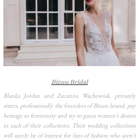
Bizuu Bridal
Blanka Jordan and Zuzanna Wachowiak, privately
sisters, professionally the founders of Bizuu brand, pay
homage to femininity and try to guess women's desires
in each of their collections. Their wedding collections
will surely be of interest for fans of fashion who aren't