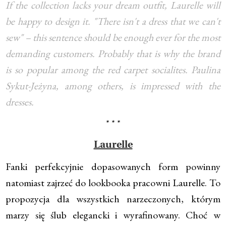
If the collection lacks your dream outfit, Laurelle will
be happy to design it. "There isn't a dress that we can't
sew" – this sentence should be enough ever for the most
demanding customers. Probably that is why the brand
is so popular among the red carpet socialites. Paulina
Sykut-Jeżyna, among others, is impressed with the
dresses.
* * *
Laurelle
Fanki perfekcyjnie dopasowanych form powinny
natomiast zajrzeć do lookbooka pracowni Laurelle. To
propozycja dla wszystkich narzeczonych, którym
marzy się ślub elegancki i wyrafinowany. Choć w