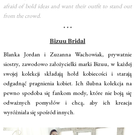
afraid of bold ideas and want their outfit to stand out
from the crowd.
* * *
Bizuu Bridal
Blanka Jordan i Zuzanna Wachowiak, prywatnie
siostry, zawodowo założycielki marki Bizuu, w każdej
swojej kolekcji składają hołd kobiecości i starają
odgadnąć pragnienia kobiet. Ich ślubna kolekcja na
pewno spodoba się fankom mody, które nie boją się
odważnych pomysłów i chcą, aby ich kreacja
wyróżniała się spośród innych.