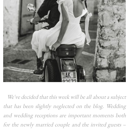
We've decided that this week will be all about a subject
that has been slightly neglected on the blog. Wedding
and wedding receptions are important moments both
for the newly married couple and the invited guests –