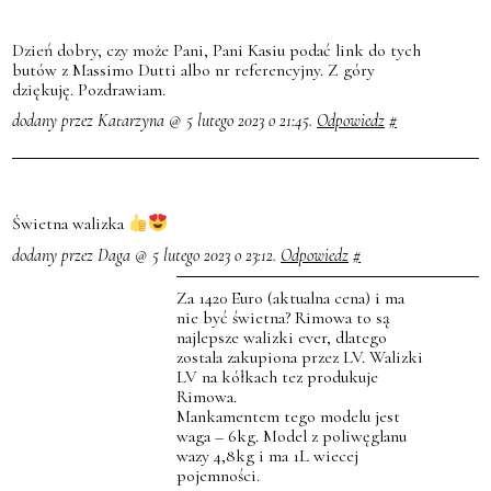
Dzień dobry, czy może Pani, Pani Kasiu podać link do tych
butów z Massimo Dutti albo nr referencyjny. Z góry
dziękuję. Pozdrawiam.
dodany przez Katarzyna @ 5 lutego 2023 o 21:45.
Odpowiedz
#
Świetna walizka
dodany przez Daga @ 5 lutego 2023 o 23:12.
Odpowiedz
#
Za 1420 Euro (aktualna cena) i ma
nie być świetna? Rimowa to są
najlepsze walizki ever, dlatego
zostala zakupiona przez LV. Walizki
LV na kółkach tez produkuje
Rimowa.
Mankamentem tego modelu jest
waga – 6kg. Model z poliwęglanu
wazy 4,8kg i ma 1L wiecej
pojemności.