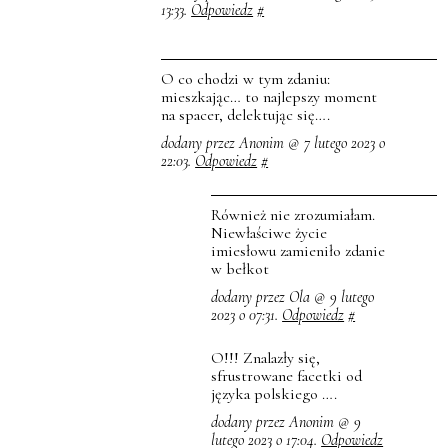
13:33.
Odpowiedz
#
O co chodzi w tym zdaniu:
mieszkając… to najlepszy moment
na spacer, delektując się….
dodany przez Anonim @ 7 lutego 2023 o
22:03.
Odpowiedz
#
Również nie zrozumiałam.
Niewłaściwe życie
imiesłowu zamieniło zdanie
w bełkot
dodany przez Ola @ 9 lutego
2023 o 07:31.
Odpowiedz
#
O!!! Znalazły się,
sfrustrowane facetki od
języka polskiego ….
dodany przez Anonim @ 9
lutego 2023 o 17:04.
Odpowiedz