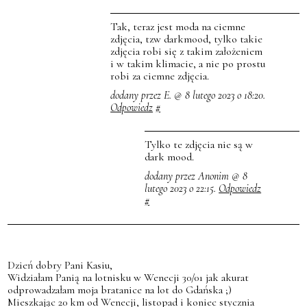
Tak, teraz jest moda na ciemne
zdjęcia, tzw darkmood, tylko takie
zdjęcia robi się z takim założeniem
i w takim klimacie, a nie po prostu
robi za ciemne zdjęcia.
dodany przez E. @ 8 lutego 2023 o 18:20.
Odpowiedz
#
Tylko te zdjęcia nie są w
dark mood.
dodany przez Anonim @ 8
lutego 2023 o 22:15.
Odpowiedz
#
Dzień dobry Pani Kasiu,
Widziałam Panią na lotnisku w Wenecji 30/01 jak akurat
odprowadzałam moja bratanice na lot do Gdańska ;)
Mieszkając 20 km od Wenecji, listopad i koniec stycznia