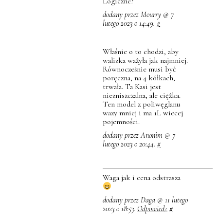
Logiczne?
dodany przez Mourry @ 7
lutego 2023 o 14:49.
#
Właśnie o to chodzi, aby
walizka ważyła jak najmniej.
Równocześnie musi być
poręczna, na 4 kółkach,
trwała. Ta Kasi jest
niezniszczalna, ale ciężka.
Ten model z poliwęglanu
wazy mniej i ma 1L wiecej
pojemności.
dodany przez Anonim @ 7
lutego 2023 o 20:44.
#
Waga jak i cena odstrasza
dodany przez Daga @ 11 lutego
2023 o 18:53.
Odpowiedz
#