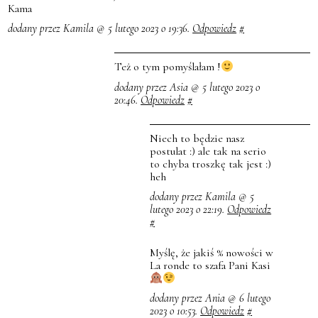
Kama
dodany przez Kamila @ 5 lutego 2023 o 19:36.
Odpowiedz
#
Też o tym pomyślałam !
dodany przez Asia @ 5 lutego 2023 o
20:46.
Odpowiedz
#
Niech to będzie nasz
postulat :) ale tak na serio
to chyba troszkę tak jest :)
heh
dodany przez Kamila @ 5
lutego 2023 o 22:19.
Odpowiedz
#
Myślę, że jakiś % nowości w
La ronde to szafa Pani Kasi
dodany przez Ania @ 6 lutego
2023 o 10:53.
Odpowiedz
#