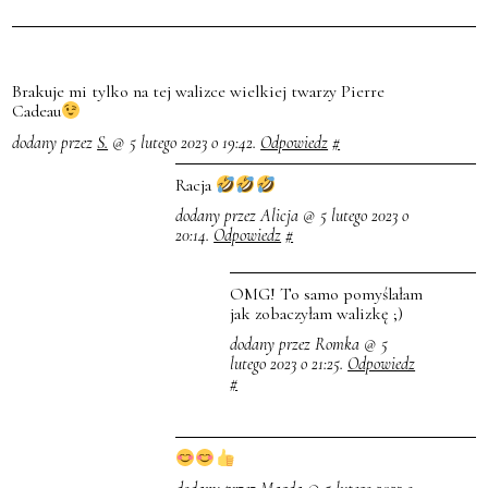
Brakuje mi tylko na tej walizce wielkiej twarzy Pierre
Cadeau
dodany przez
S.
@ 5 lutego 2023 o 19:42.
Odpowiedz
#
Racja
dodany przez Alicja @ 5 lutego 2023 o
20:14.
Odpowiedz
#
OMG! To samo pomyślałam
jak zobaczyłam walizkę ;)
dodany przez Romka @ 5
lutego 2023 o 21:25.
Odpowiedz
#