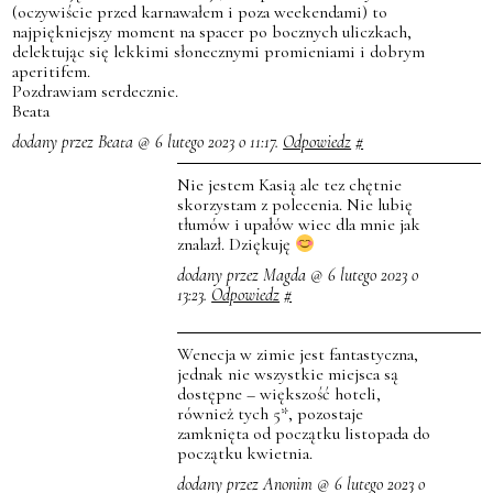
(oczywiście przed karnawałem i poza weekendami) to
najpiękniejszy moment na spacer po bocznych uliczkach,
delektując się lekkimi słonecznymi promieniami i dobrym
aperitifem.
Pozdrawiam serdecznie.
Beata
dodany przez Beata @ 6 lutego 2023 o 11:17.
Odpowiedz
#
Nie jestem Kasią ale tez chętnie
skorzystam z polecenia. Nie lubię
tłumów i upałów wiec dla mnie jak
znalazł. Dziękuję
dodany przez Magda @ 6 lutego 2023 o
13:23.
Odpowiedz
#
Wenecja w zimie jest fantastyczna,
jednak nie wszystkie miejsca są
dostępne – większość hoteli,
również tych 5*, pozostaje
zamknięta od początku listopada do
początku kwietnia.
dodany przez Anonim @ 6 lutego 2023 o