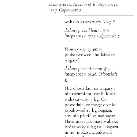
dodany przez Anonim @ 6 lutego 2023 o
13:07.
Odpowiedz
#
walizka która waży 6 kg ?!
dodany przez Mourry @ 6
lutego 2023 o 17:27.
Odpowiedz
#
Mourry czy ty już w
podstawówce chodziłaś na
wagary?
dodany przez Anonim @ 7
lutego 2023 o 10:48.
Odpowiedz
#
Nie chodziłam na wagary i
nie rozumiem ironii. Moja
walizka waży 3 kg. Co
powoduje, że mogę do niej
zapakować 17 kg bagażu,
aby nie płacić za nadbagaż.
Natomiast jak masz walizkę,
która waży 6 kg to i bagażu
mniej możesz zapakować.