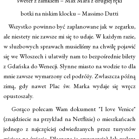
sweter z zamkiem – Max Mara z drugiej ręki
botki na niskim klocku – Massimo Dutti
Wszystko powinno być zaplanowane jak w zegarku,
ale niestety nie zawsze mi się to udaje. W każdym razie,
w słuzbowych sprawach musieliśmy na chwilę pojawić
się we Włoszech i ułatwiły nam to bezpośrednie bilety
z Gdańska do Wenecji. Słynne miasto na wodzie to dla
mnie zawsze wymarzony cel podróży. Zwłaszcza późną
zimą, gdy nawet Plac św. Marka wydaje się wręcz
opustoszały.
Gorąco polecam Wam dokument "I love Venice"
(znajdziecie na przykład na Netflixie) o mieszkańcach
jednego z najczęściej odwiedzanych przez turystów
miejsca na świecie. Dlaczego je opuszczają? Jak walczą