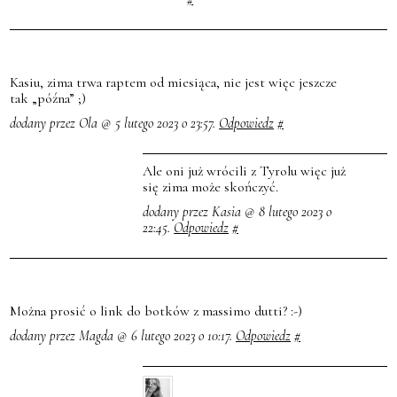
Kasiu, zima trwa raptem od miesiąca, nie jest więc jeszcze
tak „późna” ;)
dodany przez Ola @ 5 lutego 2023 o 23:57.
Odpowiedz
#
Ale oni już wrócili z Tyrolu więc już
się zima może skończyć.
dodany przez Kasia @ 8 lutego 2023 o
22:45.
Odpowiedz
#
Można prosić o link do botków z massimo dutti? :-)
dodany przez Magda @ 6 lutego 2023 o 10:17.
Odpowiedz
#