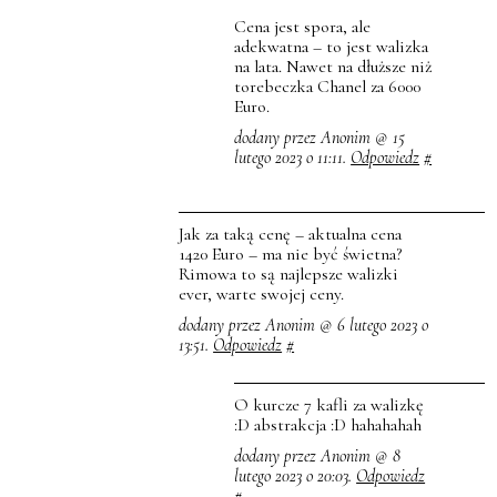
Cena jest spora, ale
adekwatna – to jest walizka
na lata. Nawet na dłuższe niż
torebeczka Chanel za 6000
Euro.
dodany przez Anonim @ 15
lutego 2023 o 11:11.
Odpowiedz
#
Jak za taką cenę – aktualna cena
1420 Euro – ma nie być świetna?
Rimowa to są najlepsze walizki
ever, warte swojej ceny.
dodany przez Anonim @ 6 lutego 2023 o
13:51.
Odpowiedz
#
O kurcze 7 kafli za walizkę
:D abstrakcja :D hahahahah
dodany przez Anonim @ 8
lutego 2023 o 20:03.
Odpowiedz
#