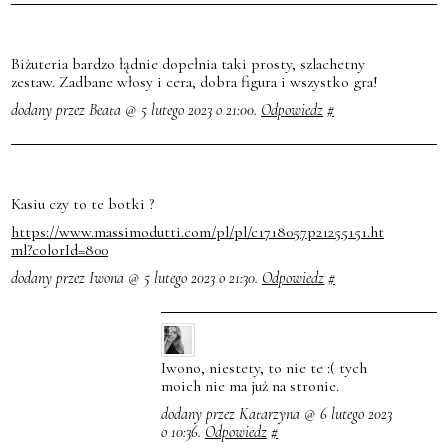
Biżuteria bardzo łądnie dopełnia taki prosty, szlachetny
zestaw. Zadbane włosy i cera, dobra figura i wszystko gra!
dodany przez Beata @ 5 lutego 2023 o 21:00.
Odpowiedz
#
Kasiu czy to te botki ?
https://www.massimodutti.com/pl/pl/c1718057p21255151.ht
ml?colorId=800
dodany przez Iwona @ 5 lutego 2023 o 21:30.
Odpowiedz
#
Iwono, niestety, to nie te :( tych
moich nie ma już na stronie.
dodany przez Katarzyna @ 6 lutego 2023
o 10:36.
Odpowiedz
#