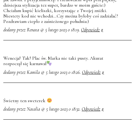
dzisiejsza stylizacja tez super, bardzo w moim guście:)
Chciałam kupić kieliszki, korzystając z Twojej zniżki.
Niestety kod nie wchodzi…Czy można byłoby coś zadziałać?
Pozdrawiam ciepło z zaśnieżonego południa:)
dodany przez Renata @ 5 lutego 2023 o 18:19.
Odpowiedz
#
Wenecja! Tak! Plac św. Marka nie taki pusty. Akurat
rozpoczął się karnawał
dodany przez Kamila @ 5 lutego 2023 o 18:26.
Odpowiedz
#
Świetny ten sweterek
dodany przez Natalia @ 5 lutego 2023 o 18:32.
Odpowiedz
#