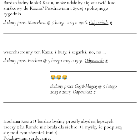
Bardzo ładny look:) Kasiu, może udałoby się załatwić kod
zniżkowy do Kazara? Pozdrawiam i życzę spokojnego
tygodnia.
dodany przez Marcelina @ 5 lutego 2023 o 19:16.
Odpowiedz
#
wszechstronny ten Kazar, i buty, i zegarki, no, no …
dodany przez Ewelina @ 5 lutego 2023 o 19:31.
Odpowiedz
#
dodany przez Gog&Magog @ 5 lutego
2023 o 20:15.
Odpowiedz
#
Kochana Kasiu !! bardzo byśmy prosiły abyś najlepszych
rzeczy z Ła Ronde nie brała dla siebie :) i myślę, że podpiszą
się pod tym również inni :)
Pozdrawiam serdecznie,