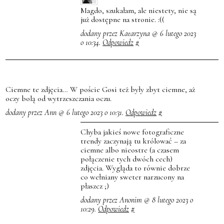
Magdo, szukałam, ale niestety, nie są
już dostępne na stronie. :((
dodany przez Katarzyna @ 6 lutego 2023
o 10:34.
Odpowiedz
#
Ciemne te zdjęcia… W poście Gosi też były zbyt ciemne, aż
oczy bolą od wytrzeszczania oczu.
dodany przez Ann @ 6 lutego 2023 o 10:31.
Odpowiedz
#
Chyba jakieś nowe fotograficzne
trendy zaczynają tu królować – za
ciemne albo nieostre (a czasem
połączenie tych dwóch cech)
zdjęcia. Wygląda to równie dobrze
co wełniany sweter narzucony na
płaszcz ;)
dodany przez Anonim @ 8 lutego 2023 o
10:29.
Odpowiedz
#