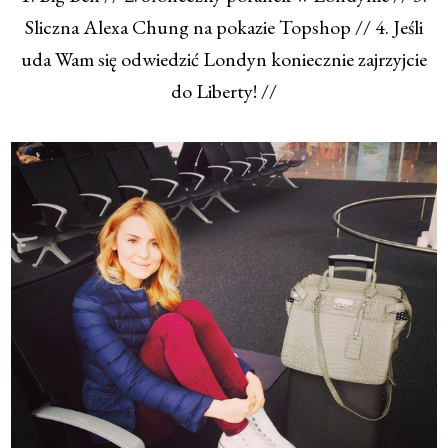
Sliczna Alexa Chung na pokazie Topshop // 4. Jeśli
uda Wam się odwiedzić Londyn koniecznie zajrzyjcie
do Liberty! //