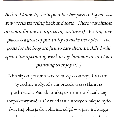
Before I knew it, the September has passed. I spent last
few weeks traveling back and forth. There was almost
no point for me to unpack my suitcase :) . Visiting new
places is a great opportunity to make new pics – the
posts for the blog are just so easy then. Luckily I will
spend the upcoming week in my hometown and I am
planning to enjoy it! :)
Nim się obejrzałam wrzesień się skończył. Ostatnie
tygodnie upłynęły mi przede wszystkim na
podróżach. Walizki praktycznie nie opłacało się
rozpakowywać :). Odwiedzanie nowych miejsc było
świetną okazją do robienia zdjęć – wpisy na bloga