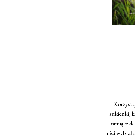
Korzystaj
sukienki, k
ramiączek 
niej wybrała