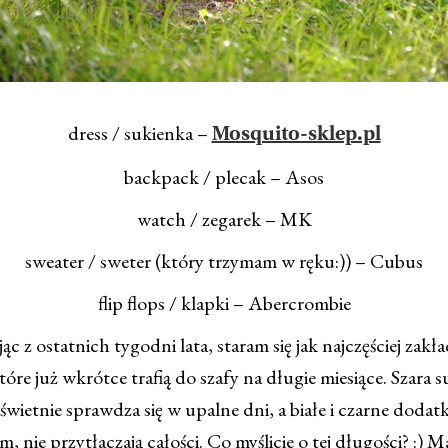
dress / sukienka –
Mosquito-sklep.pl
backpack / plecak – Asos
watch / zegarek – MK
sweater / sweter (który trzymam w ręku:)) – Cubus
flip flops / klapki – Abercrombie
ąc z ostatnich tygodni lata, staram się jak najczęściej zakła
tóre już wkrótce trafią do szafy na długie miesiące. Szara 
świetnie sprawdza się w upalne dni, a białe i czarne dodatk
m, nie przytłaczają całości. Co myślicie o tej długości? :) M