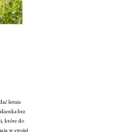
dać letnie
sukienka bez
i, które do
acie w swojej