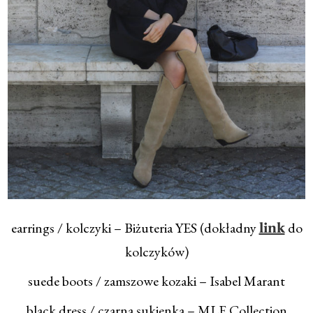
earrings / kolczyki – Biżuteria YES (dokładny
do
link
kolczyków)
suede boots / zamszowe kozaki – Isabel Marant
black dress / czarna sukienka – MLE Collection