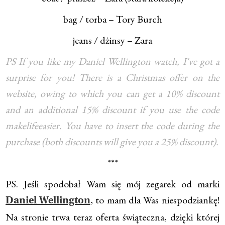
bag / torba – Tory Burch
jeans / dżinsy – Zara
PS If you like my Daniel Wellington watch, I've got a
surprise for you! There is a Christmas offer on the
website, owing to which you can get a 10% discount
and an additional 15% discount if you use the code
makelifeeasier. You have to insert the code during the
purchase (both discounts will give you a 25% discount).
***
PS. Jeśli spodobał Wam się mój zegarek od marki
, to mam dla Was niespodziankę!
Daniel Wellington
Na stronie trwa teraz oferta świąteczna, dzięki której