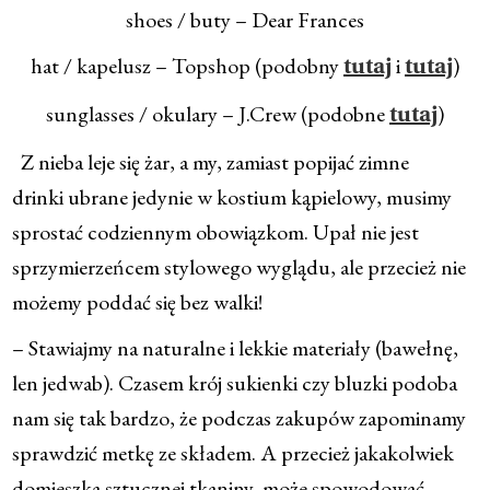
shoes / buty – Dear Frances
hat / kapelusz – Topshop (podobny
i
)
tutaj
tutaj
sunglasses / okulary – J.Crew (podobne
)
tutaj
Z nieba leje się żar, a my, zamiast popijać zimne
drinki ubrane jedynie w kostium kąpielowy, musimy
sprostać codziennym obowiązkom. Upał nie jest
sprzymierzeńcem stylowego wyglądu, ale przecież nie
możemy poddać się bez walki!
– Stawiajmy na naturalne i lekkie materiały (bawełnę,
len jedwab). Czasem krój sukienki czy bluzki podoba
nam się tak bardzo, że podczas zakupów zapominamy
sprawdzić metkę ze składem. A przecież jakakolwiek
domieszka sztucznej tkaniny, może spowodować