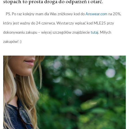
stopach to prosta droga do odparzeń i otarć.
PS. Po raz kolejny mam dla Was zniżkowy kod do
Answear.com
na 20%,
który jest ważny do 24 czerwca. Wystarczy wpisać kod MLE25 przy
dokonywaniu zakupu – więcej szczegółów znajdziecie
tutaj
. Miłych
zakupów! :)