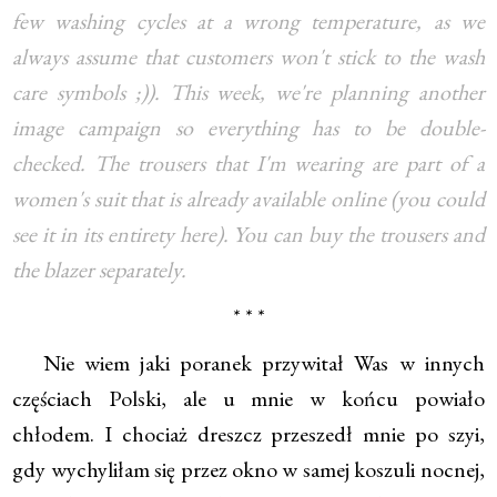
few washing cycles at a wrong temperature, as we
always assume that customers won't stick to the wash
care symbols ;)). This week, we're planning another
image campaign so everything has to be double-
checked. The trousers that I'm wearing are part of a
women's suit that is already available online (you could
see it in its entirety here). You can buy the trousers and
the blazer separately.
* * *
Nie wiem jaki poranek przywitał Was w innych
częściach Polski, ale u mnie w końcu powiało
chłodem. I chociaż dreszcz przeszedł mnie po szyi,
gdy wychyliłam się przez okno w samej koszuli nocnej,