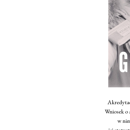
Akredytac
Wniosek o 
w nim
jej staty