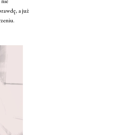
 nie
prawdę, a już
zeniu.