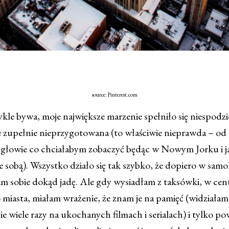
source: Pinterest.com
le bywa, moje największe marzenie spełniło się niespodzi
e zupełnie nieprzygotowana (to właściwie nieprawda – od 
 głowie co chciałabym zobaczyć będąc w Nowym Jorku i ja
 sobą). Wszystko działo się tak szybko, że dopiero w samo
m sobie dokąd jadę. Ale gdy wysiadłam z taksówki, w ce
miasta, miałam wrażenie, że znam je na pamięć (widziałam 
e wiele razy na ukochanych filmach i serialach) i tylko p