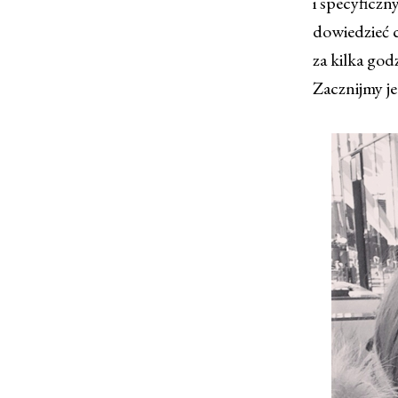
i specyficzny
dowiedzieć c
za kilka go
Zacznijmy j