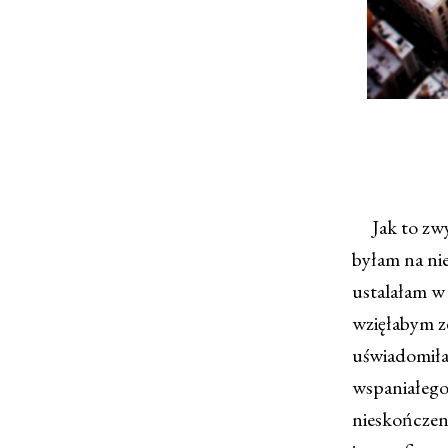
Jak to zwyk
byłam na ni
ustalałam w
wzięłabym ze
uświadomiła
wspaniałego 
nieskończeni