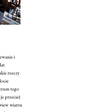
ewanie i
lat
kie rzeczy
locie
ntrum tego
je przecież
owiew wiatru