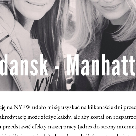
ję na NYFW udało mi się uzyskać na kilkanaście dni prze
akredytację może złożyć każdy, ale aby został on rozpatrz
 przedstawić efekty naszej pracy (adres do strony internet
styki, zdjęcia, artykuły), aby udowodnić, że nasza relacja z 