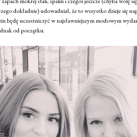
 zapach mokrej stali, spalin i czegoś jeszcze (chyba wolę się
zego dokładnie) udowadniał, że to wszystko dzieje się na
dzin będę uczestniczyć w najsławniejszym modowym wydar
ednak od początku.