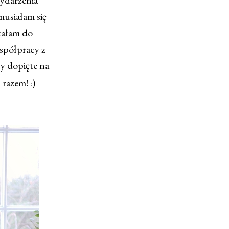
musiałam się
ekałam do
współpracy z
y dopięte na
razem! :)