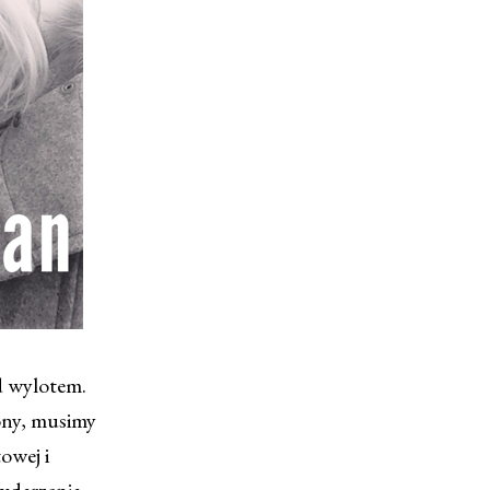
d wylotem.
ony, musimy
owej i
wydarzenia