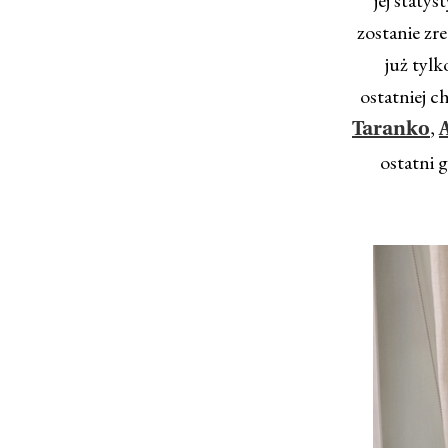
zostanie zr
już tylk
ostatniej c
,
Taranko
ostatni 