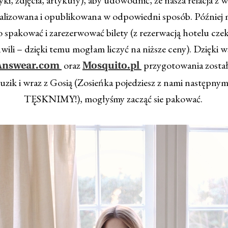
ealizowana i opublikowana w odpowiedni sposób. Później 
o spakować i zarezerwować bilety (z rezerwacją hotelu cz
hwili – dzięki temu mogłam liczyć na niższe ceny). Dzięki 
oraz
przygotowania został
Answear.com
Mosquito.pl
guzik i wraz z Gosią (Zosieńka pojedziesz z nami następnym 
TĘSKNIMY!), mogłyśmy zacząć sie pakować.