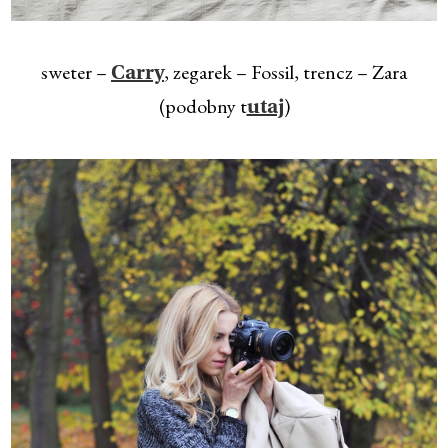
sweter –
, zegarek – Fossil, trencz – Zara
Carry
(podobny t
)
utaj