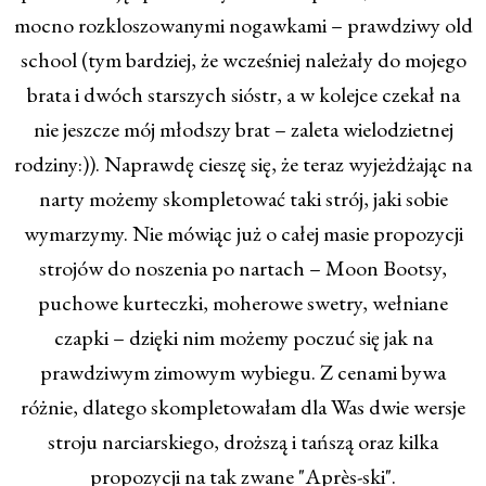
mocno rozkloszowanymi nogawkami – prawdziwy old
school (tym bardziej, że wcześniej należały do mojego
brata i dwóch starszych sióstr, a w kolejce czekał na
nie jeszcze mój młodszy brat – zaleta wielodzietnej
rodziny:)). Naprawdę cieszę się, że teraz wyjeżdżając na
narty możemy skompletować taki strój, jaki sobie
wymarzymy. Nie mówiąc już o całej masie propozycji
strojów do noszenia po nartach – Moon Bootsy,
puchowe kurteczki, moherowe swetry, wełniane
czapki – dzięki nim możemy poczuć się jak na
prawdziwym zimowym wybiegu. Z cenami bywa
różnie, dlatego skompletowałam dla Was dwie wersje
stroju narciarskiego, droższą i tańszą oraz kilka
propozycji na tak zwane "Après-ski".