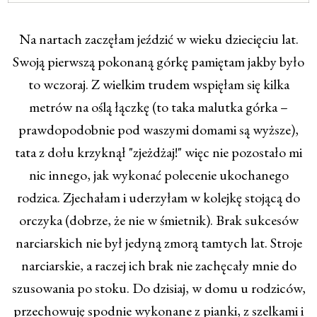
Na nartach zaczęłam jeździć w wieku dziecięciu lat.
Swoją pierwszą pokonaną górkę pamiętam jakby było
to wczoraj. Z wielkim trudem wspięłam się kilka
metrów na oślą łączkę (to taka malutka górka –
prawdopodobnie pod waszymi domami są wyższe),
tata z dołu krzyknął "zjeżdżaj!" więc nie pozostało mi
nic innego, jak wykonać polecenie ukochanego
rodzica. Zjechałam i uderzyłam w kolejkę stojącą do
orczyka (dobrze, że nie w śmietnik). Brak sukcesów
narciarskich nie był jedyną zmorą tamtych lat. Stroje
narciarskie, a raczej ich brak nie zachęcały mnie do
szusowania po stoku. Do dzisiaj, w domu u rodziców,
przechowuję spodnie wykonane z pianki, z szelkami i