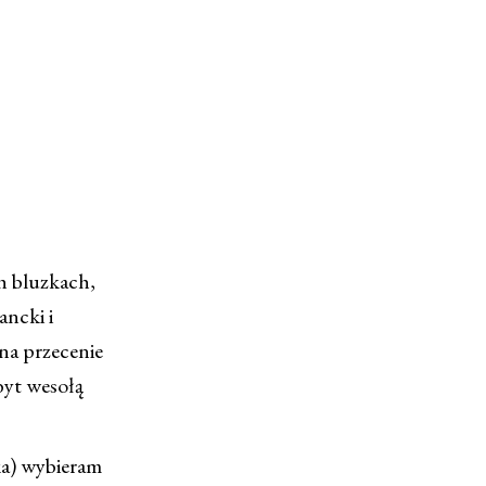
h bluzkach,
ancki i
na przecenie
byt wesołą
ka) wybieram