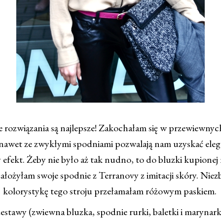
e rozwiązania są najlepsze! Zakochałam się w przewiewnyc
nawet ze zwykłymi spodniami pozwalają nam uzyskać eleg
efekt. Żeby nie było aż tak nudno, to do bluzki kupionej 
założyłam swoje spodnie z Terranovy z imitacji skóry. Niez
kolorystykę tego stroju przełamałam różowym paskiem.
estawy (zwiewna bluzka, spodnie rurki, baletki i marynar