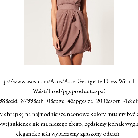
ttp://www.asos.com/Asos/Asos-Georgette-Dress-With-Fa
Waist/Prod/pgeproduct.aspx?
598&cid=8799&sh=0&pge=4&pgesize=200&sort=-1&cl
my chrapkę na najmodniejsze neonowe kolory musimy być 
ej sukience nie ma niczego złego, będziemy jednak wyglą
elegancko jeśli wybierzemy zgaszony odcień.