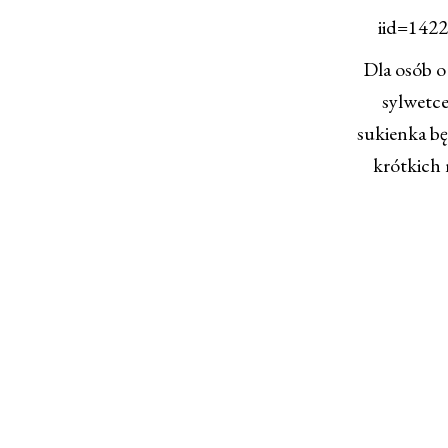
iid=142
Dla osób o 
sylwetce
sukienka będ
krótkich 