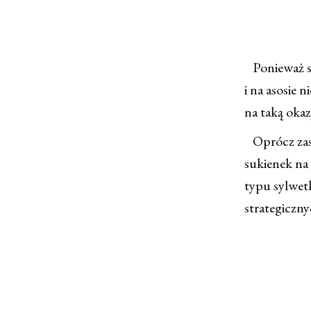
Ponieważ sw
i na asosie 
na taką okaz
Oprócz zasad
sukienek na
typu sylwetk
strategiczn