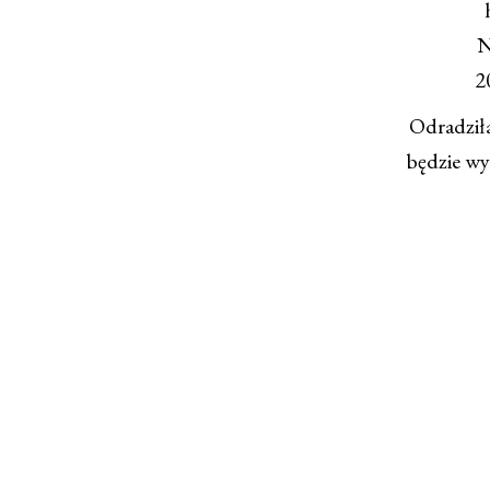
N
2
Odradziła
będzie wyg