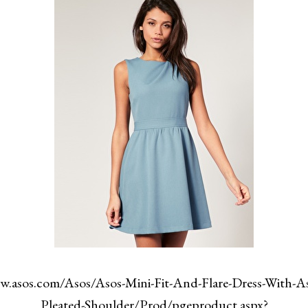
w.asos.com/Asos/Asos-Mini-Fit-And-Flare-Dress-With-A
Pleated-Shoulder/Prod/pgeproduct.aspx?