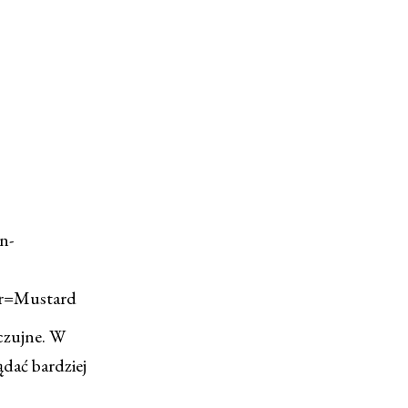
n-
r=Mustard
czujne. W
dać bardziej