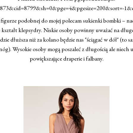
2873&cid=8799&sh=0&pge=4&pgesize=200&sort=-1&c
figurze podobnej do mojej polecam sukienki bombki – na
 kształt klepsydry. Niskie osoby powinny uważać na długoś
zie dłuższa niż za kolano będzie nas "ściągać w dół" (to s
nóg). Wysokie osoby mogą poszaleć z długością ale niech 
powiększające draperie i falbany.