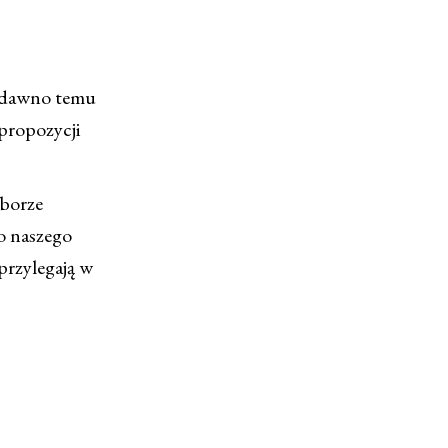
m dawno temu
 propozycji
oborze
o naszego
przylegają w