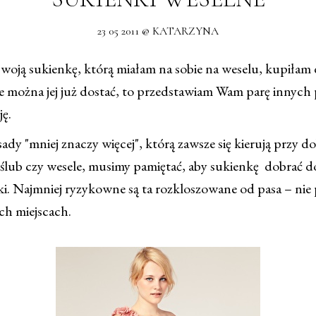
23 05 2011 @ KATARZYNA
oją sukienkę, którą miałam na sobie na weselu, kupiła
nie można jej już dostać, to przedstawiam Wam parę innych
ję.
y "mniej znaczy więcej", którą zawsze się kierują przy d
 ślub czy wesele, musimy pamiętać, aby sukienkę dobrać d
i. Najmniej ryzykowne są ta rozkloszowane od pasa – nie 
ych miejscach.