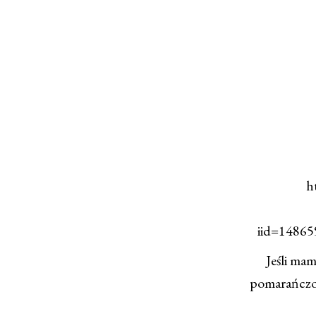
h
iid=1486
Jeśli ma
pomarańczow