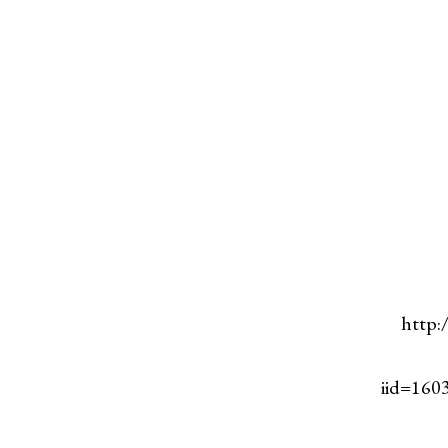
http:
iid=16