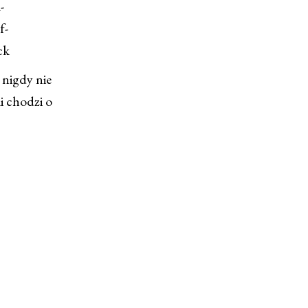
-
f-
ck
 nigdy nie
li chodzi o