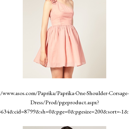
//www.asos.com/Paprika/Paprika-One-Shoulder-Corsage
Dress/Prod/pgeproduct.aspx?
03634&cid=8799&sh=0&pge=0&pgesize=200&sort=-1&c