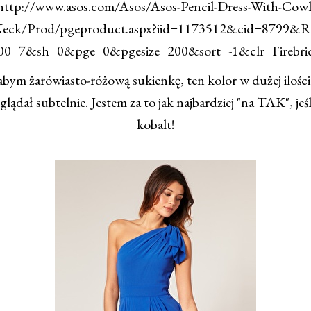
http://www.asos.com/Asos/Asos-Pencil-Dress-With-Cowl
eck/Prod/pgeproduct.aspx?iid=1173512&cid=8799&R
00=7&sh=0&pge=0&pgesize=200&sort=-1&clr=Firebri
bym żarówiasto-różową sukienkę, ten kolor w dużej ilości
lądał subtelnie. Jestem za to jak najbardziej "na TAK", jeś
kobalt!