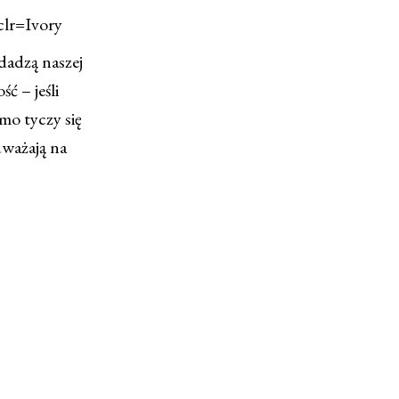
lr=Ivory
dadzą naszej
ć – jeśli
amo tyczy się
uważają na