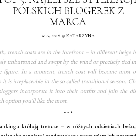
POLSKICH BLOGEREK Z
MARCA
10 04 2018 @ KATARZYNA
, trench coats are in the forefront – in different beige h
ssly unbuttoned and swept by the wind or precisely tied in
he figure. In a moment, trench coat will become most of
 it is irreplaceable in the so-called transitional season. 
loggers incorporate it into their outfits and join the di
h option you'll like the most.
* * *
ingu królują trencze – w różnych odcieniach beżu, 
zalancko rozpięte i rozdmuchane przez wiatr lub precyzyj