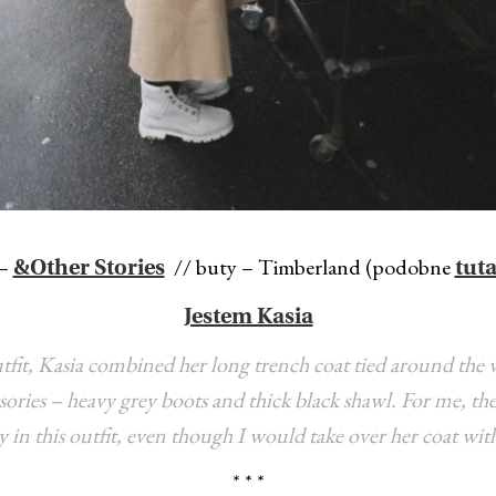
 –
// buty – Timberland (podobne
&Other Stories
tuta
Jestem Kasia
utfit, Kasia combined her long trench coat tied around the 
sories – heavy grey boots and thick black shawl. For me, there
 in this outfit, even though I would take over her coat wit
* * *