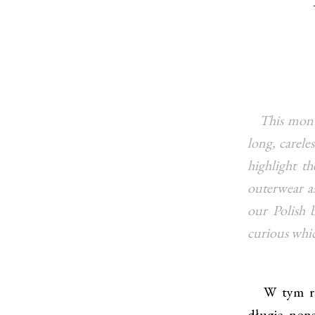
This month
long, carele
highlight t
outerwear as
our Polish b
curious whic
W tym rank
długie, nons