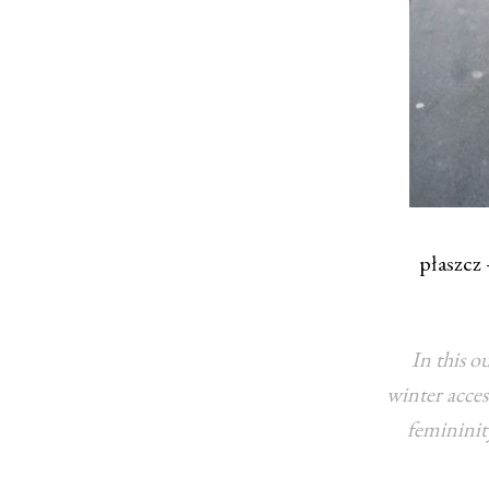
płaszcz
In this o
winter acces
femininity