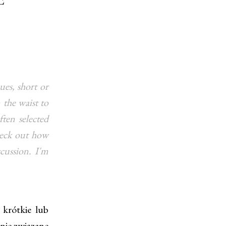
ues, short or
 the waist to
ten selected
Check out how
scussion. I'm
krótkie lub
nie związane