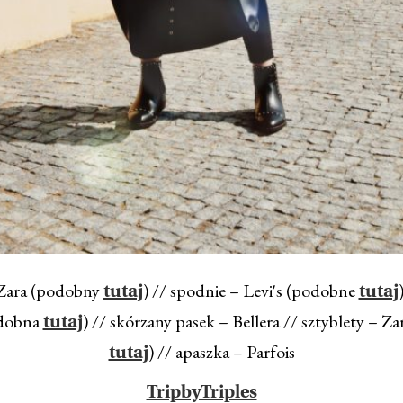
 Zara (podobny
) // spodnie – Levi's (podobne
tutaj
tutaj
odobna
) // skórzany pasek – Bellera // sztyblety – Z
tutaj
) // apaszka – Parfois
tutaj
TripbyTriples