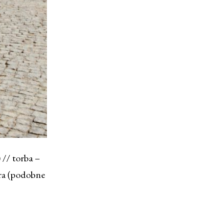
) // torba –
ara (podobne