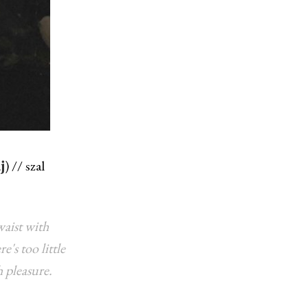
) // szal
j
waist with
's too little
h pleasure.