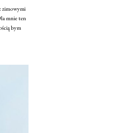
 z zimowymi
la mnie ten
nością bym