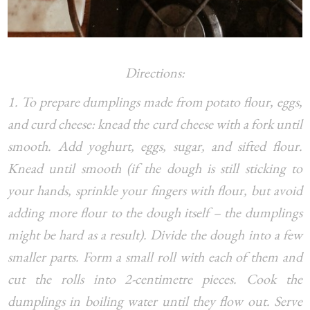
Directions:
1. To prepare dumplings made from potato flour, eggs,
and curd cheese: knead the curd cheese with a fork until
smooth. Add yoghurt, eggs, sugar, and sifted flour.
Knead until smooth (if the dough is still sticking to
your hands, sprinkle your fingers with flour, but avoid
adding more flour to the dough itself – the dumplings
might be hard as a result). Divide the dough into a few
smaller parts. Form a small roll with each of them and
cut the rolls into 2-centimetre pieces. Cook the
dumplings in boiling water until they flow out. Serve