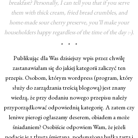
breakfast? Personally, I can tell you that if you serve
them with thick cream, fried bread crumbles, and
home-made sour cherry preserve, you’ll make your
householders happy regardless of the time of the day :-).
* * *
Publikując dla Was dzisiejszy wpis przez chwilę
zastanawiałam się do jakiej kategorii zaliczyć ten
przepis. Osobom, którym wordpress (program, który
służy do zarządzania treścią blogową) jest znany
wiedzą, że przy dodaniu nowego przepisu należy
przyporządkować odpowiednią kategorię. A zatem czy
leniwe pierogi ogłaszamy deserem, obiadem a może
śniadaniem? Osobiście odpowiem Wam, że jeżeli
podacie je z tłustą śmietaną, podsmażoną bułką tartą i