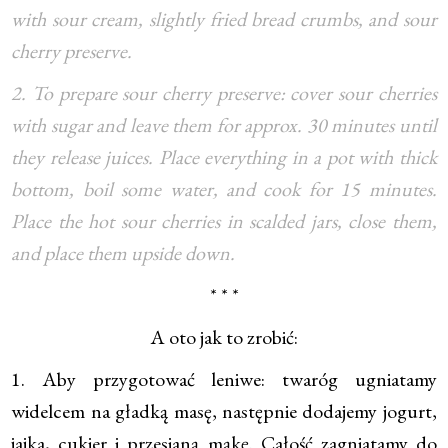
with sour cream, slightly fried bread crumbs, and sour
cherry preserve.
2. To prepare sour cherry preserve: cover sour cherries
with sugar and leave them for approx. 30 minutes until
they release juices. Place everything in a pot with thick
bottom, boil some water, and cook for 15 minutes.
Place the hot sour cherries in scalded jars, close them,
and place them upside down.
* * *
A oto jak to zrobić:
1. Aby przygotować leniwe: twaróg ugniatamy
widelcem na gładką masę, następnie dodajemy jogurt,
jajka, cukier i przesianą mąkę. Całość zagniatamy do