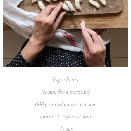
Ingredients:
(recipe for 4 portions)
600 g of full fat curd cheese
approx. 1.5 glass of flour
2 eggs