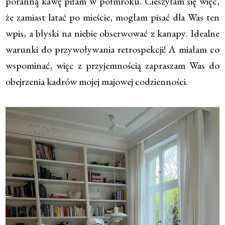
poranną kawę piłam w półmroku. Cieszyłam się więc,
że zamiast latać po mieście, mogłam pisać dla Was ten
wpis, a błyski na niebie obserwować z kanapy. Idealne
warunki do przywoływania retrospekcji! A miałam co
wspominać, więc z przyjemnością zapraszam Was do
obejrzenia kadrów mojej majowej codzienności.