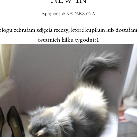
24 07 2013 @ KATARZYNA
blogu zebrałam zdjęcia rzeczy, które kupiłam lub dostała
ostatnich kilku tygodni :).