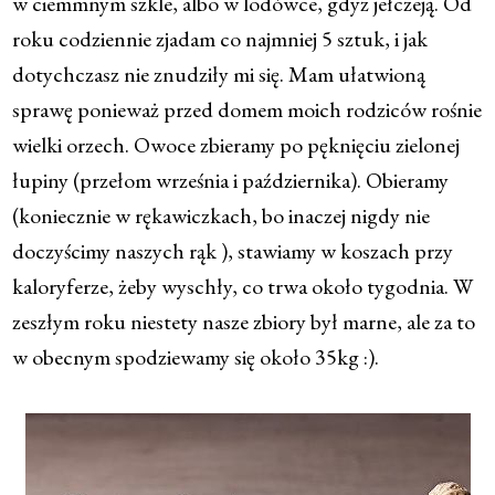
w ciemmnym szkle, albo w lodówce, gdyż jełczeją. Od
roku codziennie zjadam co najmniej 5 sztuk, i jak
dotychczasz nie znudziły mi się. Mam ułatwioną
sprawę ponieważ przed domem moich rodziców rośnie
wielki orzech. Owoce zbieramy po pęknięciu zielonej
łupiny (przełom września i października). Obieramy
(koniecznie w rękawiczkach, bo inaczej nigdy nie
doczyścimy naszych rąk ), stawiamy w koszach przy
kaloryferze, żeby wyschły, co trwa około tygodnia. W
zeszłym roku niestety nasze zbiory był marne, ale za to
w obecnym spodziewamy się około 35kg :).