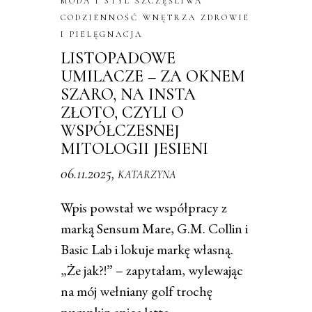
MODA I STYL
SZCZĘŚLIWA
CODZIENNOŚĆ
WNĘTRZA
ZDROWIE
I PIELĘGNACJA
LISTOPADOWE
UMILACZE – ZA OKNEM
SZARO, NA INSTA
ZŁOTO, CZYLI O
WSPÓŁCZESNEJ
MITOLOGII JESIENI
06.11.2025,
KATARZYNA
Wpis powstał we współpracy z
marką Sensum Mare, G.M. Collin i
Basic Lab i lokuje markę własną.
„Że jak?!” – zapytałam, wylewając
na mój wełniany golf trochę