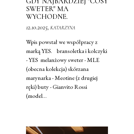
GDY NAJBARDZIEJ "COSY
SWETER" MA
WYCHODNE.
12.10.2025,
KATARZYNA
Wpis powstał we współpracy z
marką YES. bransoletka i kolczyki
- YES melanżowy sweter - MLE
(obecna kolekcja) skórzana
marynarka - Meotine (z drugiej
ręki) buty - Gianvito Rossi
(model…