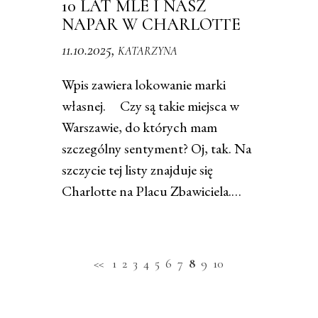
10 LAT MLE I NASZ
NAPAR W CHARLOTTE
11.10.2025,
KATARZYNA
Wpis zawiera lokowanie marki
własnej. Czy są takie miejsca w
Warszawie, do których mam
szczególny sentyment? Oj, tak. Na
szczycie tej listy znajduje się
Charlotte na Placu Zbawiciela.…
<<
1
2
3
4
5
6
7
8
9
10