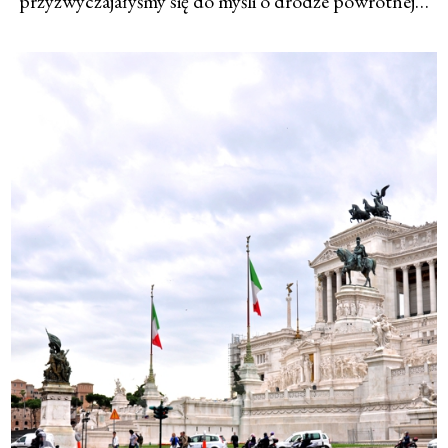
przyzwyczajałyśmy się do myśli o drodze powrotnej…