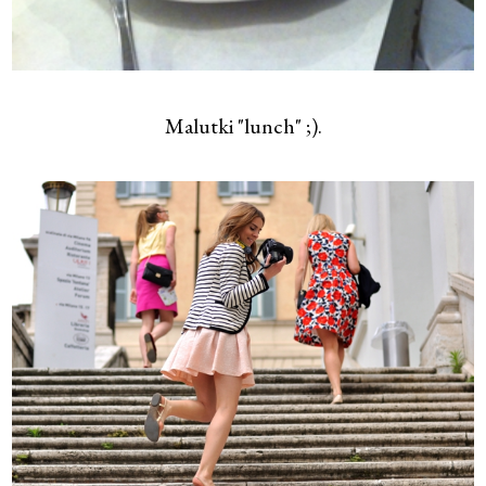
Malutki "lunch" ;).