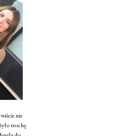
wiście nie
żyło trochę
pchnęła do