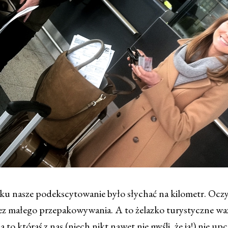
ku nasze podekscytowanie było słychać na kilometr. Oczy
bez małego przepakowywania. A to żelazko turystyczne wa
a to któraś z nas (niech nikt nawet nie myśli, że ja!) nie u