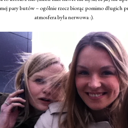
ódmej pary butów – ogólnie rzecz biorąc pomimo długich 
atmosfera była nerwowa :).