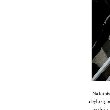
Na lotnis
obyło się 
za dużo, 