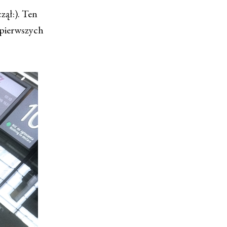
zął:). Ten
z pierwszych