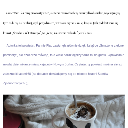
Cześć Wam! Za mną pracowity dzień, ale teraz mam odrobinę czasu tylko dla siebie, więc zajmę się
tym co lubię najbardziej, czyli podjadaniem, w trakcie czytania miłej książki! Jeśli podobał wam się
klimat „Śniadania u Tiffaniego”, to „Witaj na świecie maleńka” jest dla was.
Autorka tej powieści, Fannie Flag zasłynęła głównie dzięki książce „Smażone zielone
pomidory”, ale szczerze mówiąc, ta o wiele bardziej przypadła mi do gustu. Opowiada o
młodej dziennikarce mieszkającej w Nowym Jorku. Czytając tę powieść można się aż
zakrztusić latami 60 (na dodatek dowiadujemy się co nieco o historii Stanów
Zjednoczonych!:)).