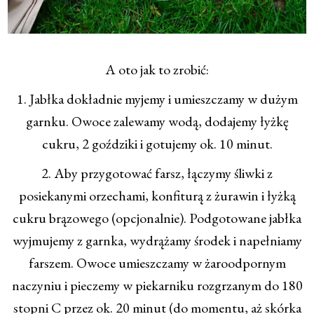
A oto jak to zrobić:
1. Jabłka dokładnie myjemy i umieszczamy w dużym
garnku. Owoce zalewamy wodą, dodajemy łyżkę
cukru, 2 goździki i gotujemy ok. 10 minut.
2. Aby przygotować farsz, łączymy śliwki z
posiekanymi orzechami, konfiturą z żurawin i łyżką
cukru brązowego (opcjonalnie). Podgotowane jabłka
wyjmujemy z garnka, wydrążamy środek i napełniamy
farszem. Owoce umieszczamy w żaroodpornym
naczyniu i pieczemy w piekarniku rozgrzanym do 180
stopni C przez ok. 20 minut (do momentu, aż skórka