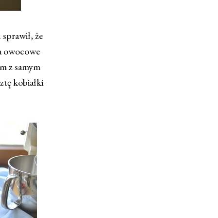
 sprawił, że
 na owocowe
łam z samym
ztę kobiałki