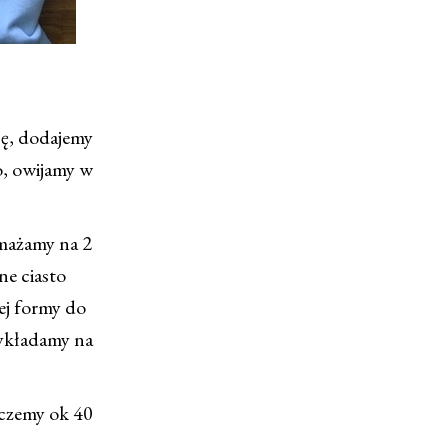
cę, dodajemy
o, owijamy w
smażamy na 2
ne ciasto
nej formy do
wykładamy na
eczemy ok 40