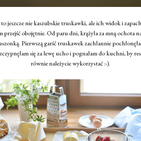
o jeszcze nie kaszubskie truskawki, ale ich widok i zapach
 przejść obojętnie. Od paru dni, krążyła za mną ochota
ruszonką. Pierwszą garść truskawek zachłannie pochłonę
czypnęłam się za lewę ucho i pognałam do kuchni, by res
równie należycie wykorzystać :-).