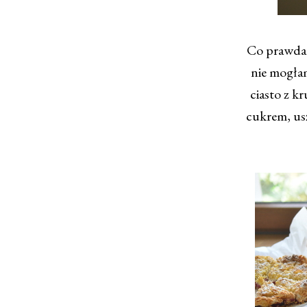
Co prawda t
nie mogłam
ciasto z k
cukrem, usz