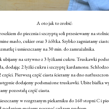
A oto jak to zrobić:
oszkiem do piecznia i szczyptą soli przesiewamy na stolni
ine masło, cukier oraz 3 żółtka. Szybko zagniatamy ciast
szmatkę i umieszczamy na 30 min. do zamrażalnika.
ajek ubijamy na sztywno z 3 łyżkami cukru. Truskawki pod
ła, dodając 2 łyżki cukru i szczyptę kardamonu. Schłodzo
2 części. Pierwszą część ciasta ścieramy na dno natłuszczo
następnie dodajemy podsmażone truskawki. Ubite białka 
ramy pozostałą część ciasta.
mieszczamy w rozgrzanym piekarniku do 160 stopni C i pi
ed podaniem możemy posypać cukrem pudrem.