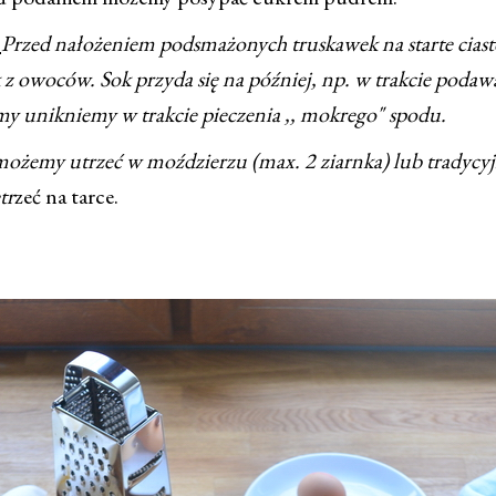
:
Przed nałożeniem podsmażonych truskawek na starte ciast
 z owoców. Sok przyda się na później, np. w trakcie podawa
my unikniemy w trakcie pieczenia ,, mokrego" spodu.
żemy utrzeć w moździerzu (max. 2 ziarnka) lub tradycy
tr
zeć na tarce.