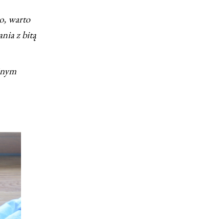
o, warto
nia z bitą
jnym