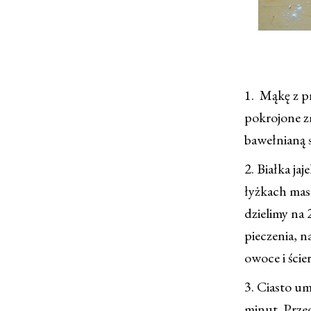
1. Mąkę z pr
pokrojone zm
bawełnianą 
2. Białka j
łyżkach mas
dzielimy na 
pieczenia, 
owoce i ście
3. Ciasto u
minut. Prz