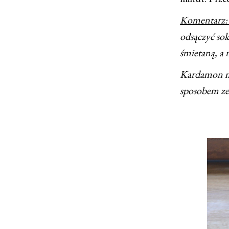
Komentarz
odsączyć sok
śmietaną, a 
Kardamon mo
sposobem ze