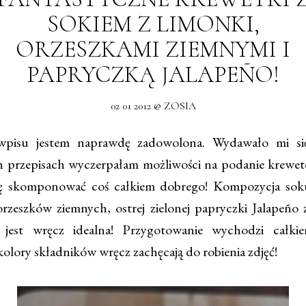
SOKIEM Z LIMONKI,
ORZESZKAMI ZIEMNYMI I
PAPRYCZKĄ JALAPEÑO!
02 01 2012 @ ZOSIA
isu jestem naprawdę zadowolona. Wydawało mi się
 przepisach wyczerpałam możliwości na podanie krewet
ię skomponować coś całkiem dobrego! Kompozycja soku
rzeszków ziemnych, ostrej zielonej papryczki Jalapeño 
 jest wręcz idealna! Przygotowanie wychodzi całki
kolory składników wręcz zachęcają do robienia zdjęć!