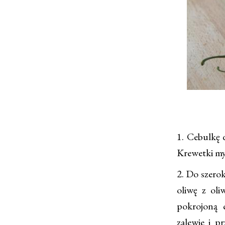
1. Cebulkę 
Krewetki my
2. Do szero
oliwę z ol
pokrojoną 
zalewie i 