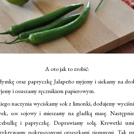
A oto jak to zrobić:
dymkę oraz papryczkę Jalapeño myjemy i siekamy na dro
jemy i osuszamy ręcznikiem papierowym.
kiego naczynia wyciskamy sok z limonki, dodajemy wyciśni
iwek, sos sojowy i mieszamy na gładką masę. Następni
cebulkę i papryczkę. Doprawiamy solą. Krewetki um
przykrywamy pokruszonymi orzeszkami ziemnymi. Tak p