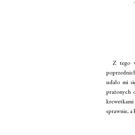
Z tego wp
poprzednich
udało mi s
prażonych o
krewetkami
sprawnie, a 