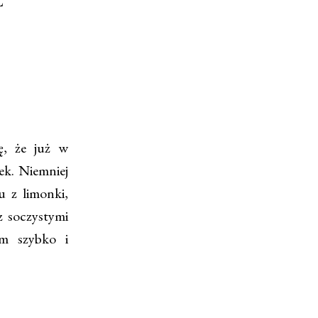
, że już w
ek. Niemniej
 z limonki,
z soczystymi
em szybko i