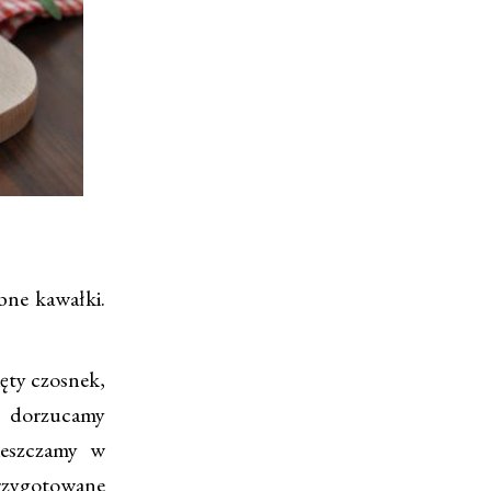
bne kawałki.
ęty czosnek,
e dorzucamy
ieszczamy w
rzygotowane