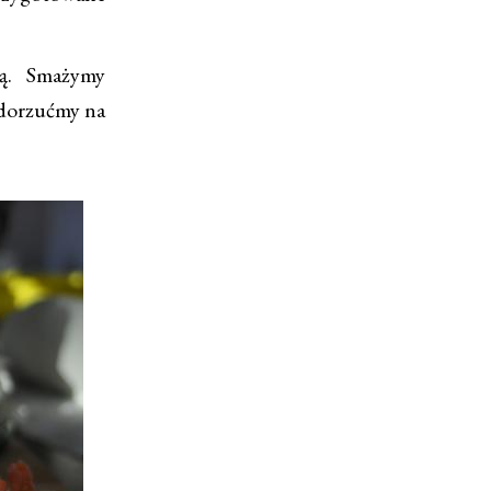
wą. Smażymy
 dorzućmy na