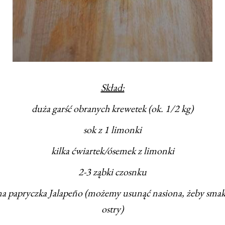
Skład:
duża garść obranych krewetek (ok. 1/2 kg)
sok z 1 limonki
kilka ćwiartek/ósemek z limonki
2-3 ząbki czosnku
na papryczka Jalapeño (możemy usunąć nasiona, żeby smak 
ostry)