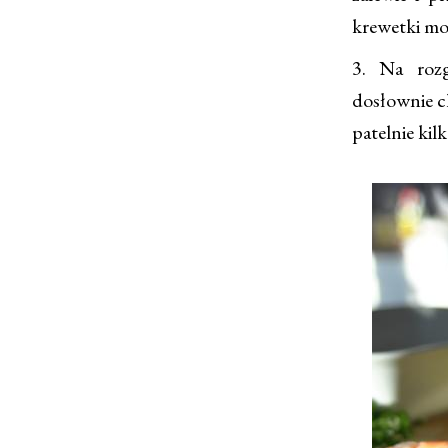
krewetki moż
3. Na rozg
dosłownie c
patelnie kil