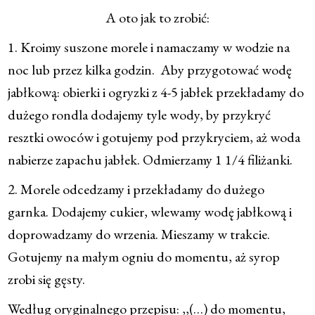
A oto jak to zrobić:
1. Kroimy suszone morele i namaczamy w wodzie na
noc lub przez kilka godzin. Aby przygotować wodę
jabłkową: obierki i ogryzki z 4-5 jabłek przekładamy do
dużego rondla dodajemy tyle wody, by przykryć
resztki owoców i gotujemy pod przykryciem, aż woda
nabierze zapachu jabłek. Odmierzamy 1 1/4 filiżanki.
2. Morele odcedzamy i przekładamy do dużego
garnka. Dodajemy cukier, wlewamy wodę jabłkową i
doprowadzamy do wrzenia. Mieszamy w trakcie.
Gotujemy na małym ogniu do momentu, aż syrop
zrobi się gęsty.
Według oryginalnego przepisu: ,,(…) do momentu,