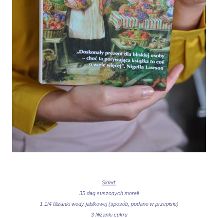
Skład:
35 dag suszonych moreli
1 1/4 filiżanki wody jabłkowej (sposób, podano w przepisie)
3 filiżanki cukru