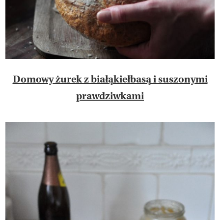
Domowy żurek z białąkiełbasą i suszonymi
prawdziwkami