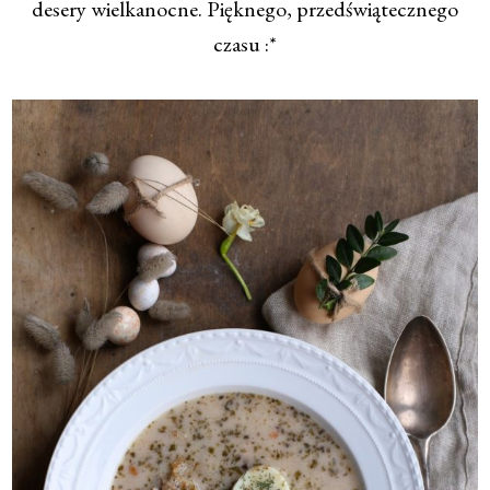
desery wielkanocne. Pięknego, przedświątecznego
czasu :*