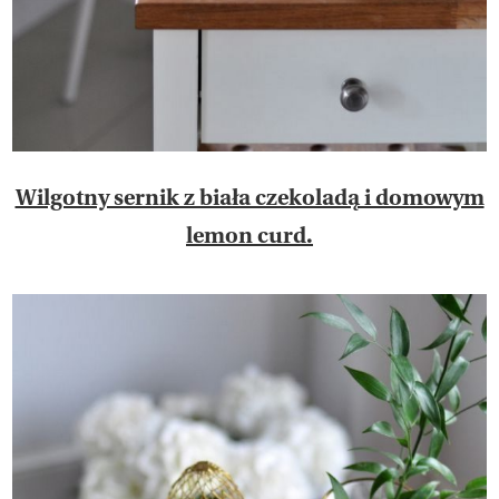
Wilgotny sernik z biała czekoladą i domowym
lemon curd.