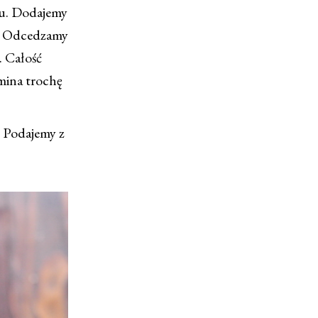
ku. Dodajemy
ut. Odcedzamy
. Całość
mina trochę
. Podajemy z