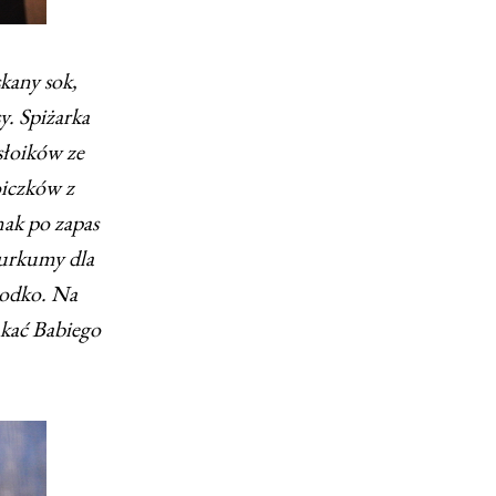
kany sok,
y. Spiżarka
 słoików ze
oiczków z
ak po zapas
kurkumy dla
łodko. Na
ukać Babiego