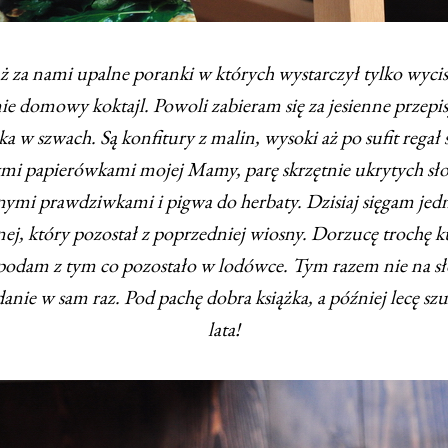
ż za nami upalne poranki w których wystarczył tylko wycis
e domowy koktajl. Powoli zabieram się za jesienne przepis
a w szwach. Są konfitury z malin, wysoki aż po sufit regał
i papierówkami mojej Mamy, parę skrzętnie ukrytych sł
mi prawdziwkami i pigwa do herbaty. Dzisiaj sięgam jedn
anej, który pozostał z poprzedniej wiosny. Dorzucę trochę 
 podam z tym co pozostało w lodówce. Tym razem nie na s
danie w sam raz. Pod pachę dobra książka, a później lecę sz
lata!