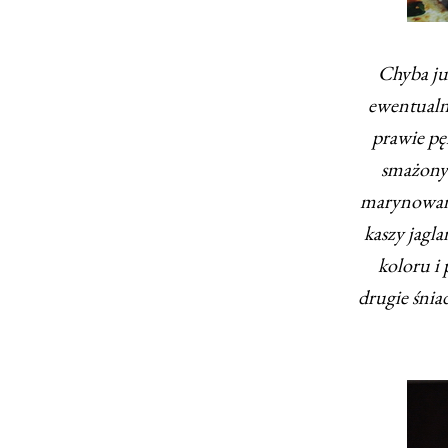
Chyba ju
ewentualni
prawie pęk
smażonym
marynowany
kaszy jagl
koloru i
drugie śnia