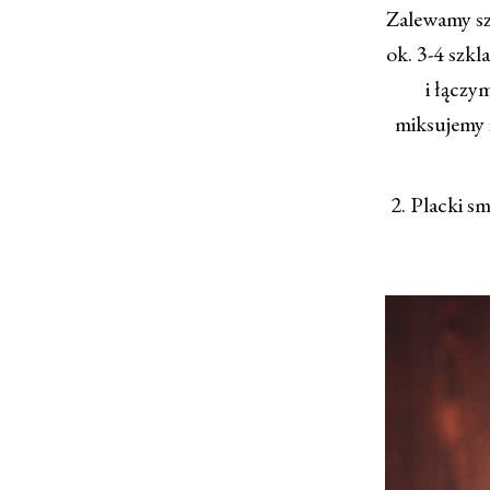
Zalewamy sz
ok. 3-4 szkl
i łączy
miksujemy 
2. Placki s