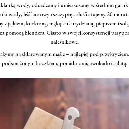
klanką wody, odcedzamy i umieszczamy w średnim garn
anki wody, liść laurowy i szczyptę soli. Gotujemy 20 min
my z jajkiem, kurkumą, mąką kukurydzianą, pieprzem i solą
za pomocą blendera. Ciasto w swojej konsystencji przypo
naleśnikowe.
mażymy na sklarowanym maśle – najlepiej pod przykryciem
podsmażonym boczkiem, pomidorami, awokado i sałatą.