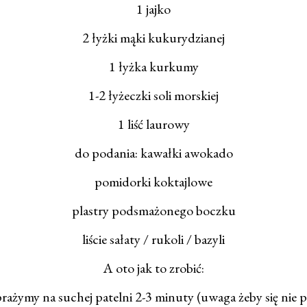
1 jajko
2 łyżki mąki kukurydzianej
1 łyżka kurkumy
1-2 łyżeczki soli morskiej
1 liść laurowy
do podania: kawałki awokado
pomidorki koktajlowe
plastry podsmażonego boczku
liście sałaty / rukoli / bazyli
A oto jak to zrobić:
prażymy na suchej patelni 2-3 minuty (uwaga żeby się nie pr