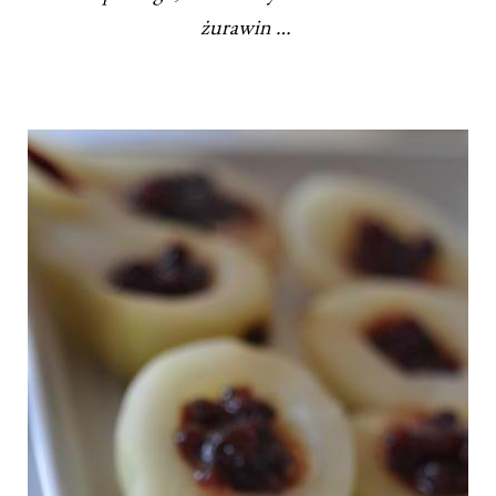
żurawin …