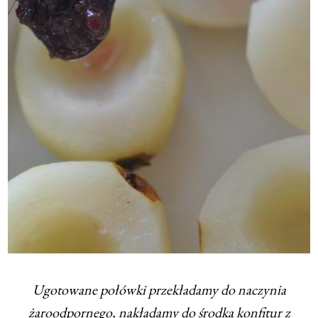
Ugotowane połówki przekładamy do naczynia
żaroodpornego, nakładamy do środka konfitur z