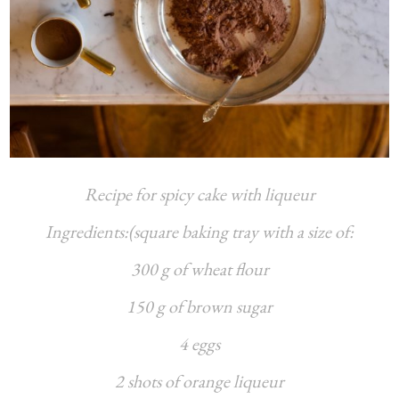
Recipe for spicy cake with liqueur
Ingredients:(square baking tray with a size of:
300 g of wheat flour
150 g of brown sugar
4 eggs
2 shots of orange liqueur