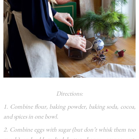
Directions:
1. Combine flour, baking powder, baking soda, cocoa,
and spices in one bowl.
2. Combine eggs with sugar (but don’t whisk them too