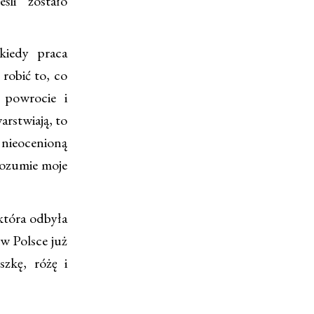
śli zostało
iedy praca
 robić to, co
 powrocie i
rstwiają, to
nieocenioną
rozumie moje
 która odbyła
w Polsce już
zkę, różę i