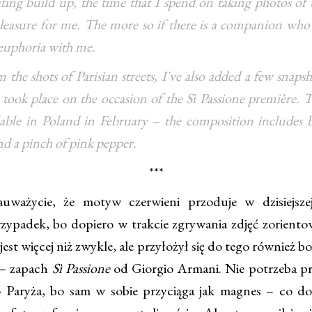
ting build up, the time that I spend on taking photos of t
pleasure for me. The more so if there is a companion who
 euphoria with me.
he shots of Parisian streets, I've also added a few snaps
took place on the occasion of the Sì Passione première. 
lable in Poland in February – the composition includes b
and a pinch of pink pepper.
***
uważycie, że motyw czerwieni przoduje w dzisiejszej 
zypadek, bo dopiero w trakcie zgrywania zdjęć zorientow
jest więcej niż zwykle, ale przyłożył się do tego również b
 – zapach
Sì Passione
od Giorgio Armani. Nie potrzeba pr
 Paryża, bo sam w sobie przyciąga jak magnes – co d