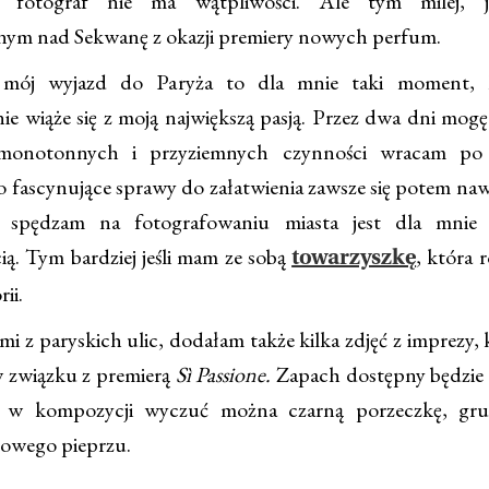
 fotograf nie ma wątpliwości. Ale tym milej, je
onym nad Sekwanę z okazji premiery nowych perfum.
 wyjazd do Paryża to dla mnie taki moment, k
ie wiąże się z moją największą pasją. Przez dwa dni mogę
monotonnych i przyziemnych czynności wracam po
 fascynujące sprawy do załatwienia zawsze się potem nawa
y spędzam na fotografowaniu miasta jest dla mnie 
ią. Tym bardziej jeśli mam ze sobą
, która 
towarzyszkę
rii.
i z paryskich ulic, dodałam także kilka zdjęć z imprezy,
 w związku z premierą
Sì Passione.
Zapach dostępny będzie 
w kompozycji wyczuć można czarną porzeczkę, grus
żowego pieprzu.