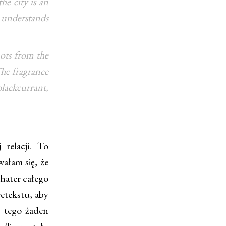
he city is an
 understands
hots from the
The fragrance
lackcurrant,
relacji. To
ałam się, że
ohater całego
etekstu, aby
o tego żaden