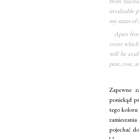
from fascina
invaluable 
my states of
Apart from t
event which 
will be avai
pear, rose, 
Zapewne za
poniekąd pr
tego koloru 
zamieszania
pojechać do