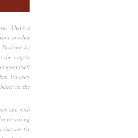
st. That's a
ison to other
 Passione by
 the culprit
 magnet itself
at. It's even
 Seine on the
mes one with
I'm returning
that are far