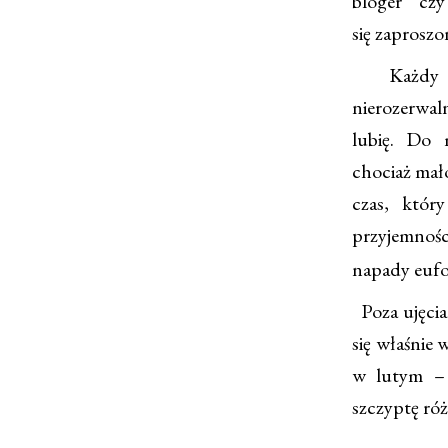
bloger czy
się zaprosz
Każdy mój
nierozerwaln
lubię. Do 
chociaż mało
czas, któr
przyjemnośc
napady eufo
Poza ujęciam
się właśnie
w lutym – 
szczyptę ró