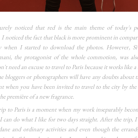
urely noticed that red is the main theme of today's po
 I noticed the fact that black is more prominent in compar
y when I started to download the photos. However, Sì
ani, the protagonist of the whole commotion, was also
't need an excuse to travel to Paris because it works like a
e bloggers or photographers will have any doubts about th
t when you have been invited to travel to the city by the
the première of a new fragrance.
p to Paris is a moment when my work inseparably beco
I can do what I like for two days straight. After the trip, 
ane and ordinary activities and even though the errands 