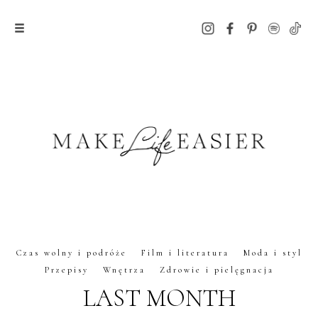
Czas wolny i podróże
Film i literatura
Moda i styl
Przepisy
Wnętrza
Zdrowie i pielęgnacja
LAST MONTH