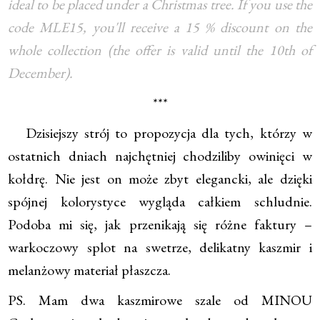
ideal to be placed under a Christmas tree. If you use the
code MLE15, you'll receive a 15 % discount on the
whole collection (the offer is valid until the 10th of
December).
***
Dzisiejszy strój to propozycja dla tych, którzy w
ostatnich dniach najchętniej chodziliby owinięci w
kołdrę. Nie jest on może zbyt elegancki, ale dzięki
spójnej kolorystyce wygląda całkiem schludnie.
Podoba mi się, jak przenikają się różne faktury –
warkoczowy splot na swetrze, delikatny kaszmir i
melanżowy materiał płaszcza.
PS. Mam dwa kaszmirowe szale od MINOU