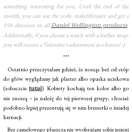
something interesting for you. Until the end of the
month, you can use the code: makelifeeasier and get a
15% discount on all
.
Daniel Wellington products
Additionally, if you choose a watch with a leather strap,
you will receive a Valentine's adornment as a bonus! :)
***
Ostatnio przeczytałam gdzieś, że nosząc beż od stóp
do głów wyglądamy jak plaster albo opaska uciskowa
(zobaczcie
). Kobiety kochają ten kolor albo go
tutaj
nie znoszą – ja należę do tej pierwszej grupy, chociaż
podobno lepiej prezentują się w nim brunetki o śniadej
karnacji.
Bez camelowego płaszcza nie wyobrażam sobie jesieni