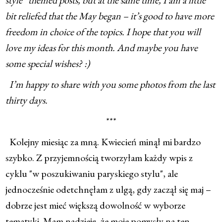
style” themed posts, but at the same time, I am a little
bit reliefed that the May began – it’s good to have more
freedom in choice of the topics. I hope that you will
love my ideas for this month. And maybe you have
some special wishes? :)
I’m happy to share with you some photos from the last
thirty days.
***
Kolejny miesiąc za mną. Kwiecień minął mi bardzo
szybko. Z przyjemnością tworzyłam każdy wpis z
cyklu "w poszukiwaniu paryskiego stylu", ale
jednocześnie odetchnęłam z ulgą, gdy zaczął się maj –
dobrze jest mieć większą dowolność w wyborze
tematyki. Mam nadzieję, że moje pomysły na ten