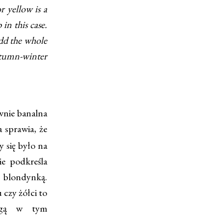
r yellow is a
in this case.
 add the whole
utumn-winter
wnie banalna
a sprawia, że
 się było na
ie podkreśla
ię blondynką.
 czy żółci to
mogą w tym