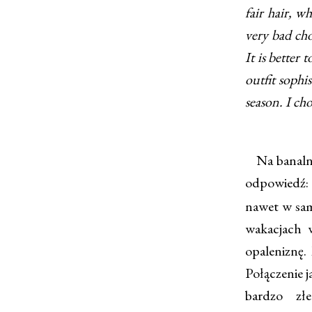
fair hair, w
very bad cho
It is better 
outfit sophi
season. I ch
Na banalne 
odpowiedź
nawet w sam
wakacjach w
opaleniznę. 
Połączenie j
bardzo zł