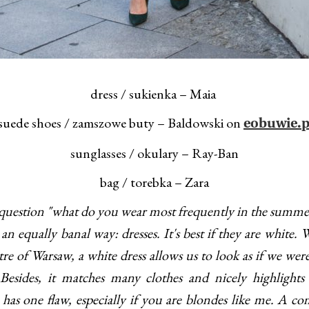
dress / sukienka – Maia
suede shoes / zamszowe buty – Baldowski on
eobuwie.p
sunglasses / okulary – Ray-Ban
bag / torebka – Zara
uestion "what do you wear most frequently in the summer?
an equally banal way: dresses. It's best if they are white.
tre of Warsaw, a white dress allows us to look as if we wer
 Besides, it matches many clothes and nicely highlights
has one flaw, especially if you are blondes like me. A c