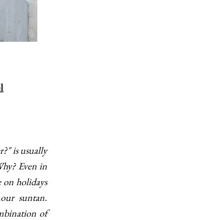
l
" is usually
 Why? Even in
e on holidays
 our suntan.
ombination of