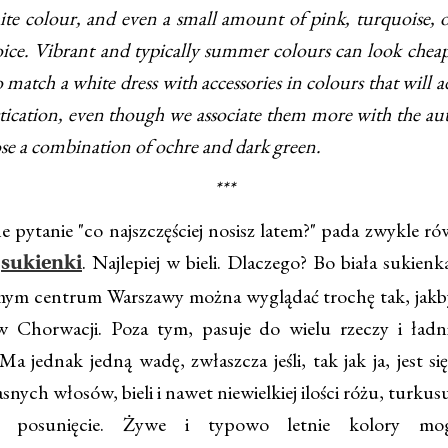
hite colour, and even a small amount of pink, turquoise, o
ice. Vibrant and typically summer colours can look cheap 
to match a white dress with accessories in colours that will
stication, even though we associate them more with the a
ose a combination of ochre and dark green.
***
pytanie "co najszczęściej nosisz latem?" pada zwykle ró
:
. Najlepiej w bieli. Dlaczego? Bo biała sukienk
sukienki
ym centrum Warszawy można wyglądać trochę tak, jakby
 Chorwacji. Poza tym, pasuje do wielu rzeczy i ładn
Ma jednak jedną wadę, zwłaszcza jeśli, tak jak ja, jest s
asnych włosów, bieli i nawet niewielkiej ilości różu, turkusu
e posunięcie. Żywe i typowo letnie kolory 