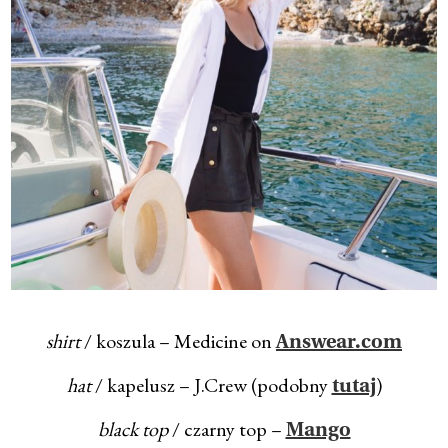
shirt
/ koszula – Medicine on
Answear.com
hat
/ kapelusz – J.Crew (podobny
)
tutaj
black top
/ czarny top –
Mango