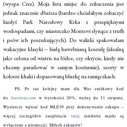
(wyspa Cres). Moja lista miejsc do zobaczenia jest
jednak znacznie dłuższa (bardzo chciałabym zobaczyć
kiedyś Park Narodowy Krka z przepięknymi
wodospadami, czy miasteczko Montovi słynące z trufli
i psów ich poszukujących). Do walizki spakowałam
wakacyjne klasyki – białą bawełnianą koszulę (idealną
jako osłona od wiatru na łódce, czy okrycie, kiedy nie
chcemy paradować w samym kostiumie), szorty w
kolorze khaki i dopasowaną bluzkę na ramiączkach.
PS. Po raz kolejny mam dla Was zniżkowy kod
do
Answear.com
w wysokości 20%, ważny do 31 sierpnia.
Wystarczy wpisać kod MLE39 przy dokonywaniu zakupu –
więcej szczegółów znajdziecie
tutaj
(niektóre marki są
wyłączone z promocji). Miłych zakupów!