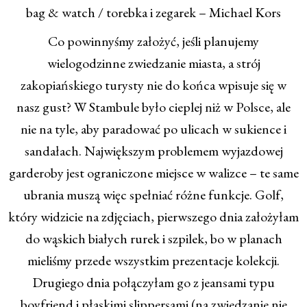
bag & watch / torebka i zegarek – Michael Kors
Co powinnyśmy założyć, jeśli planujemy
wielogodzinne zwiedzanie miasta, a strój
zakopiańskiego turysty nie do końca wpisuje się w
nasz gust? W Stambule było cieplej niż w Polsce, ale
nie na tyle, aby paradować po ulicach w sukience i
sandałach.
Największym problemem wyjazdowej
garderoby jest ograniczone miejsce w walizce – te same
ubrania muszą więc spełniać różne funkcje. Golf,
który widzicie na zdjęciach, pierwszego dnia założyłam
do wąskich białych rurek i szpilek, bo w planach
mieliśmy przede wszystkim prezentacje kolekcji.
Drugiego dnia połączyłam go z jeansami typu
boyfriend i płaskimi slippersami (n
a zwiedzanie nie