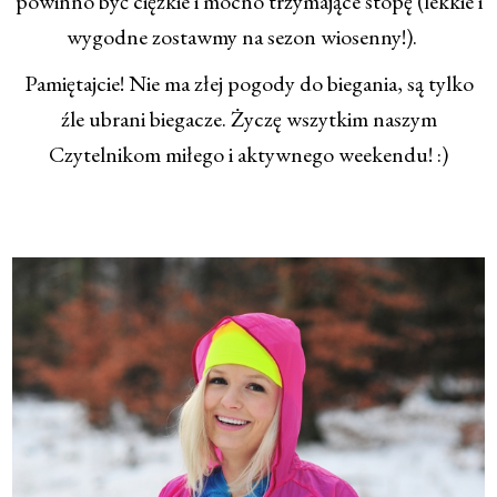
powinno być ciężkie i mocno trzymające stopę (lekkie i
wygodne zostawmy na sezon wiosenny!).
Pamiętajcie! Nie ma złej pogody do biegania, są tylko
źle ubrani biegacze.
Życzę wszytkim naszym
Czytelnikom miłego i aktywnego weekendu! :)