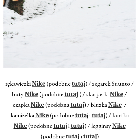
rękawiczki
(podobne
) / zegarek Suunto /
Nike
tutaj
buty
(podobne
) / skarpetki
/
Nike
tutaj
Nike
czapka
(podobna
) / bluzka
/
Nike
tutaj
Nike
kamizelka
(podobne
j i
) / kurtka
Nike
tuta
tutaj
(podobne
i
) / legginsy
Nike
tutaj
tutaj
Nike
(podobne
i
)
tutaj
tutaj