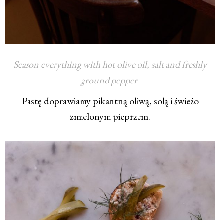
Season everything with hot olive oil, salt and freshly
ground pepper.
Pastę doprawiamy pikantną oliwą, solą i świeżo
zmielonym pieprzem.