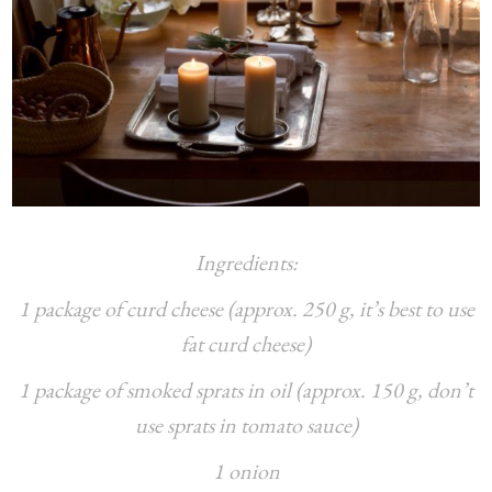
Ingredients:
1 package of curd cheese (approx. 250 g, it’s best to use
fat curd cheese)
1 package of smoked sprats in oil (approx. 150 g, don’t
use sprats in tomato sauce)
1 onion