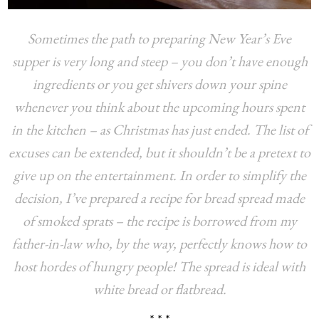
Sometimes the path to preparing New Year’s Eve
supper is very long and steep – you don’t have enough
ingredients or you get shivers down your spine
whenever you think about the upcoming hours spent
in the kitchen – as Christmas has just ended. The list of
excuses can be extended, but it shouldn’t be a pretext to
give up on the entertainment. In order to simplify the
decision, I’ve prepared a recipe for bread spread made
of smoked sprats – the recipe is borrowed from my
father-in-law who, by the way, perfectly knows how to
host hordes of hungry people! The spread is ideal with
white bread or flatbread.