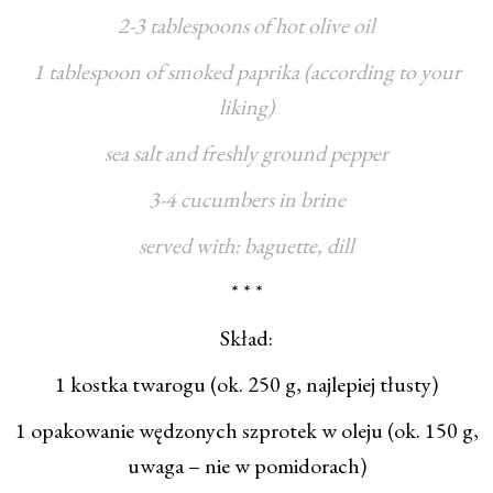
2-3 tablespoons of hot olive oil
1 tablespoon of smoked paprika (according to your
liking)
sea salt and freshly ground pepper
3-4 cucumbers in brine
served with: baguette, dill
* * *
Skład:
1 kostka twarogu (ok. 250 g, najlepiej tłusty)
1 opakowanie wędzonych szprotek w oleju (ok. 150 g,
uwaga – nie w pomidorach)