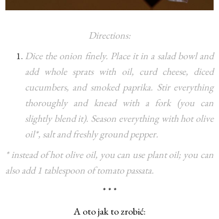
Directions:
Dice the onion finely. Place it in a salad bowl and
add whole sprats with oil, curd cheese, diced
cucumbers, and smoked paprika. Stir everything
thoroughly and knead with a fork (you can
slightly blend it). Season everything with hot olive
oil*, salt and freshly ground pepper.
* instead of hot olive oil, you can use plant oil; you can
also add 1 tablespoon of tomato passata.
* * *
A oto jak to zrobić: