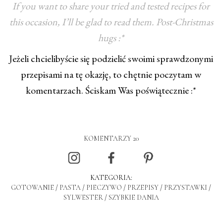
If you want to share your tried and tested recipes for
this occasion, I’ll be glad to read them. Post-Christmas
hugs :*
Jeżeli chcielibyście się podzielić swoimi sprawdzonymi
przepisami na tę okazję, to chętnie poczytam w
komentarzach. Ściskam Was poświątecznie :*
KOMENTARZY 20
KATEGORIA:
GOTOWANIE
/
PASTA
/
PIECZYWO
/
PRZEPISY
/
PRZYSTAWKI
/
SYLWESTER
/
SZYBKIE DANIA