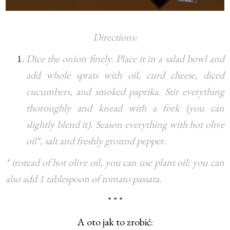
Directions:
Dice the onion finely. Place it in a salad bowl and
add whole sprats with oil, curd cheese, diced
cucumbers, and smoked paprika. Stir everything
thoroughly and knead with a fork (you can
slightly blend it). Season everything with hot olive
oil*, salt and freshly ground pepper.
* instead of hot olive oil, you can use plant oil; you can
also add 1 tablespoon of tomato passata.
* * *
A oto jak to zrobić: