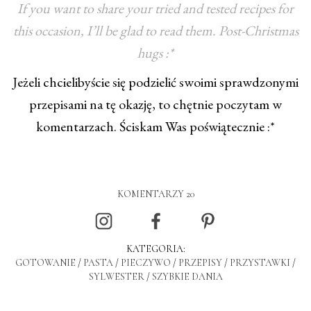
If you want to share your tried and tested recipes for
this occasion, I’ll be glad to read them. Post-Christmas
hugs :*
Jeżeli chcielibyście się podzielić swoimi sprawdzonymi
przepisami na tę okazję, to chętnie poczytam w
komentarzach. Ściskam Was poświątecznie :*
KOMENTARZY 20
KATEGORIA:
GOTOWANIE
/
PASTA
/
PIECZYWO
/
PRZEPISY
/
PRZYSTAWKI
/
SYLWESTER
/
SZYBKIE DANIA