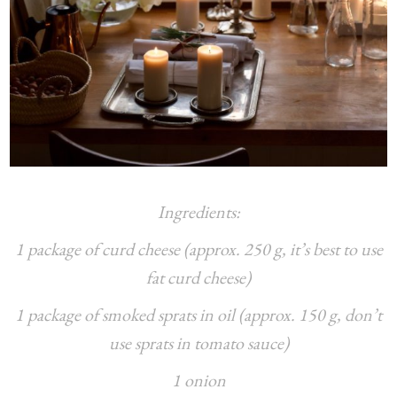
Ingredients:
1 package of curd cheese (approx. 250 g, it’s best to use
fat curd cheese)
1 package of smoked sprats in oil (approx. 150 g, don’t
use sprats in tomato sauce)
1 onion