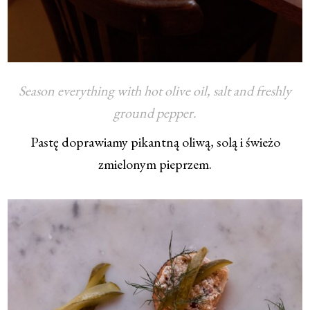
Season everything with hot olive oil, salt and freshly
ground pepper.
Pastę doprawiamy pikantną oliwą, solą i świeżo
zmielonym pieprzem.