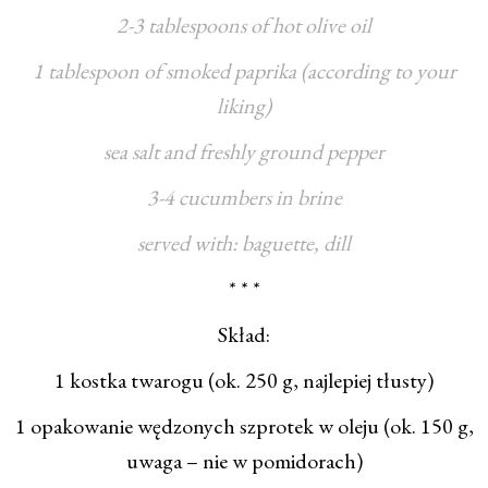
2-3 tablespoons of hot olive oil
1 tablespoon of smoked paprika (according to your
liking)
sea salt and freshly ground pepper
3-4 cucumbers in brine
served with: baguette, dill
* * *
Skład:
1 kostka twarogu (ok. 250 g, najlepiej tłusty)
1 opakowanie wędzonych szprotek w oleju (ok. 150 g,
uwaga – nie w pomidorach)