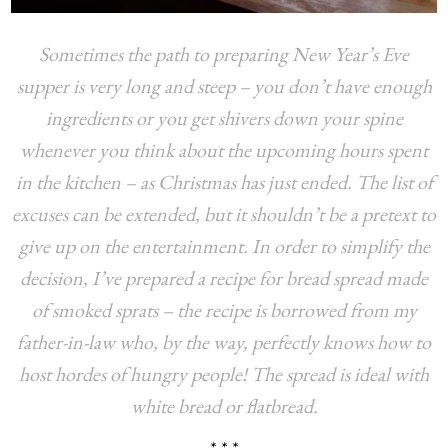
Sometimes the path to preparing New Year’s Eve
supper is very long and steep – you don’t have enough
ingredients or you get shivers down your spine
whenever you think about the upcoming hours spent
in the kitchen – as Christmas has just ended. The list of
excuses can be extended, but it shouldn’t be a pretext to
give up on the entertainment. In order to simplify the
decision, I’ve prepared a recipe for bread spread made
of smoked sprats – the recipe is borrowed from my
father-in-law who, by the way, perfectly knows how to
host hordes of hungry people! The spread is ideal with
white bread or flatbread.