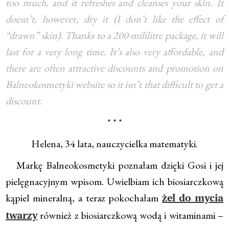
too much, and it refreshes and cleanses your skin. It
doesn’t, however, dry it (I don’t like the effect of
“drawn” skin). Thanks to a 200-mililitre package, it will
last for a very long time. It’s also very affordable, and
there are often attractive discounts and promotion on
Balneokosmetyki website so it isn’t that difficult to get a
discount.
* * *
Helena, 34 lata, nauczycielka matematyki.
Markę Balneokosmetyki poznałam dzięki Gosi i jej
pielęgnacyjnym wpisom. Uwielbiam ich biosiarczkową
kąpiel mineralną, a teraz pokochałam
żel do mycia
również z biosiarczkową wodą i witaminami –
twarzy