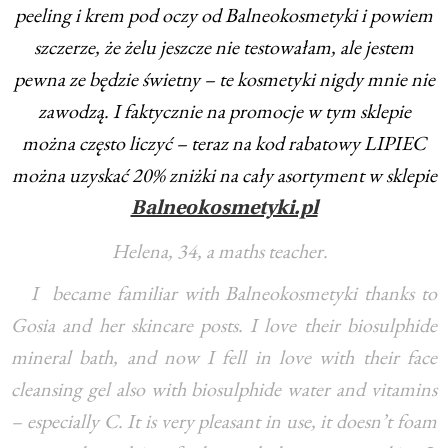
peeling i krem pod oczy od Balneokosmetyki i powiem
szczerze, że żelu jeszcze nie testowałam, ale jestem
pewna ze będzie świetny – te kosmetyki nigdy mnie nie
zawodzą. I faktycznie na promocje w tym sklepie
można często liczyć – teraz na kod rabatowy LIPIEC
można uzyskać 20% zniżki na cały asortyment w sklepie
Balneokosmetyki.pl
Helena, 34, a maths teacher.
I became familiar with Balneokosmetyki thanks to
Gosia and her skincare posts. I love their biosulphide
mineral bath, and now I fell in love with their face
cleansing gel also with biosulphide water and vitamins
– especially C. It is very pleasant in use, it doesn’t foam