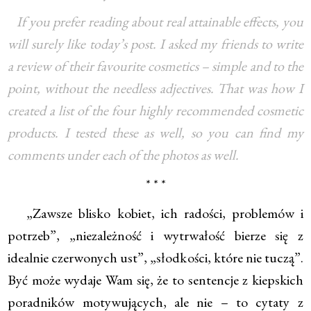
If you prefer reading about real attainable effects, you
will surely like today’s post. I asked my friends to write
a review of their favourite cosmetics – simple and to the
point, without the needless adjectives. That was how I
created a list of the four highly recommended cosmetic
products. I tested these as well, so you can find my
comments under each of the photos as well.
* * *
„Zawsze blisko kobiet, ich radości, problemów i
potrzeb”, „niezależność i wytrwałość bierze się z
idealnie czerwonych ust”, „słodkości, które nie tuczą”.
Być może wydaje Wam się, że to sentencje z kiepskich
poradników motywujących, ale nie – to cytaty z