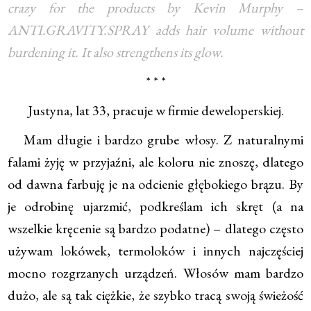
crazy for the products by Kevin Murphy –
ANTI.GRAVITY.SPRAY adds hair volume without
burdening it. It also strengthens its glow.
* * *
Justyna, lat 33, pracuje w firmie deweloperskiej.
Mam długie i bardzo grube włosy. Z naturalnymi
falami żyję w przyjaźni, ale koloru nie znoszę, dlatego
od dawna farbuję je na odcienie głębokiego brązu. By
je odrobinę ujarzmić, podkreślam ich skręt (a na
wszelkie kręcenie są bardzo podatne) – dlatego często
używam lokówek, termoloków i innych najczęściej
mocno rozgrzanych urządzeń. Włosów mam bardzo
dużo, ale są tak ciężkie, że szybko tracą swoją świeżość