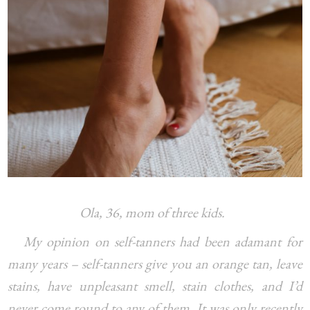
Ola, 36, mom of three kids.
My opinion on self-tanners had been adamant for
many years – self-tanners give you an orange tan, leave
stains, have unpleasant smell, stain clothes, and I’d
never come round to any of them. It was only recently