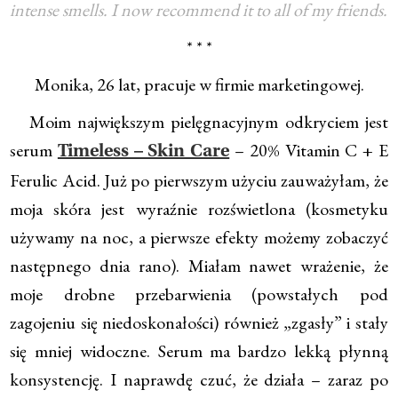
intense smells. I now recommend it to all of my friends.
* * *
Monika, 26 lat, pracuje w firmie marketingowej.
Moim największym pielęgnacyjnym odkryciem jest
serum
– 20% Vitamin C + E
Timeless – Skin Care
Ferulic Acid. Już po pierwszym użyciu zauważyłam, że
moja skóra jest wyraźnie rozświetlona (kosmetyku
używamy na noc, a pierwsze efekty możemy zobaczyć
następnego dnia rano). Miałam nawet wrażenie, że
moje drobne przebarwienia (powstałych pod
zagojeniu się niedoskonałości) również „zgasły” i stały
się mniej widoczne. Serum ma bardzo lekką płynną
konsystencję. I naprawdę czuć, że działa – zaraz po